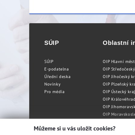
SÚIP
Oblastní i
SÚIP
OIP Hlavní měs
E-podatelna
OIP Středočeský
Úřední deska
OIP Jihočeský k
Novinky
OIP Plzeňský kra
Pro média
OIP Ústecký kraj
OIP Královéhrad
OIP Jihomoravský
OIP Moravskosle
Můžeme si u vás uložit cookies?