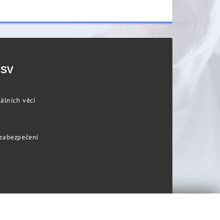
PSV
álních věcí
 zabezpečení