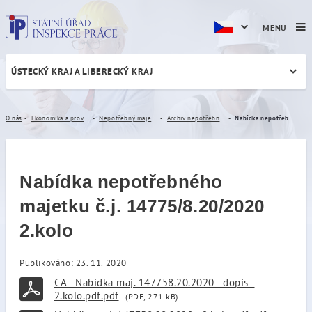
MENU
ÚSTECKÝ KRAJ A LIBERECKÝ KRAJ
Nabídka nepotřebného majetk
O nás
Ekonomika a provoz
Nepotřebný majetek
Archiv nepotřebného majetku
Nabídka nepotřebného majetku č.j. 14775/8.20/2020 2.kolo
Nabídka nepotřebného
majetku č.j. 14775/8.20/2020
2.kolo
Publikováno: 23. 11. 2020
CA - Nabídka maj. 147758.20.2020 - dopis -
2.kolo.pdf.pdf
(PDF, 271 kB)