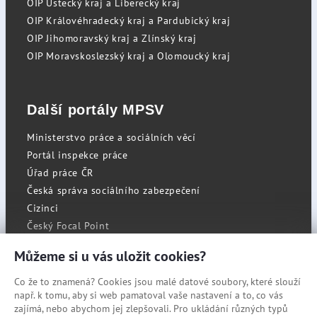
OIP Ústecký kraj a Liberecký kraj
OIP Královéhradecký kraj a Pardubický kraj
OIP Jihomoravský kraj a Zlínský kraj
OIP Moravskoslezský kraj a Olomoucký kraj
Další portály MPSV
Ministerstvo práce a sociálních věcí
Portál inspekce práce
Úřad práce ČR
Česká správa sociálního zabezpečení
Cizinci
Český Focal Point
Můžeme si u vás uložit cookies?
Co že to znamená? Cookies jsou malé datové soubory, které slouží
RSS
např. k tomu, aby si web pamatoval vaše nastavení a to, co vás
Cookies
zajímá, nebo abychom jej zlepšovali. Pro ukládání různých typů