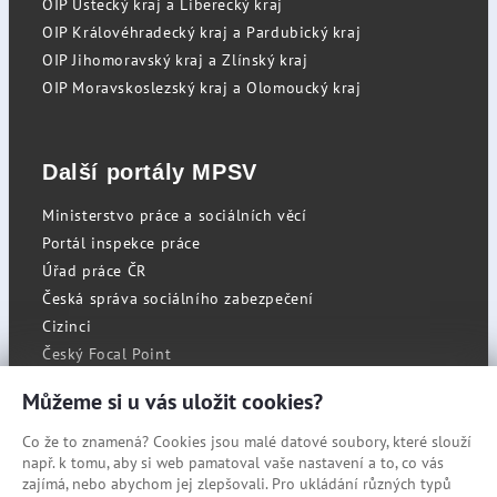
OIP Ústecký kraj a Liberecký kraj
OIP Královéhradecký kraj a Pardubický kraj
OIP Jihomoravský kraj a Zlínský kraj
OIP Moravskoslezský kraj a Olomoucký kraj
Další portály MPSV
Ministerstvo práce a sociálních věcí
Portál inspekce práce
Úřad práce ČR
Česká správa sociálního zabezpečení
Cizinci
Český Focal Point
Můžeme si u vás uložit cookies?
Co že to znamená? Cookies jsou malé datové soubory, které slouží
RSS
např. k tomu, aby si web pamatoval vaše nastavení a to, co vás
Cookies
zajímá, nebo abychom jej zlepšovali. Pro ukládání různých typů