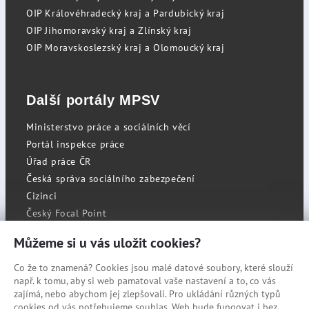
OIP Královéhradecký kraj a Pardubický kraj
OIP Jihomoravský kraj a Zlínský kraj
OIP Moravskoslezský kraj a Olomoucký kraj
Další portály MPSV
Ministerstvo práce a sociálních věcí
Portál inspekce práce
Úřad práce ČR
Česká správa sociálního zabezpečení
Cizinci
Český Focal Point
Můžeme si u vás uložit cookies?
Co že to znamená? Cookies jsou malé datové soubory, které slouží
RSS
např. k tomu, aby si web pamatoval vaše nastavení a to, co vás
Cookies
zajímá, nebo abychom jej zlepšovali. Pro ukládání různých typů
cookies od vás potřebujeme souhlas. Web bude fungovat i bez