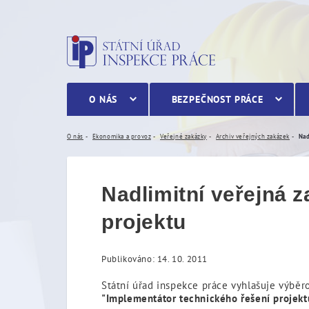
Nadlimitní veřejná zakázk
O NÁS
BEZPEČNOST PRÁCE
O nás
Ekonomika a provoz
Veřejné zakázky
Archiv veřejných zakázek
Nadlimitní veřejná 
projektu
Publikováno: 14. 10. 2011
Státní úřad inspekce práce vyhlašuje výběr
"Implementátor technického řešení projekt