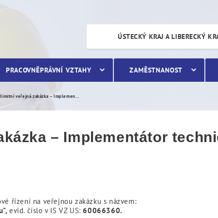
a – Implementátor technic
ÚSTECKÝ KRAJ A LIBERECKÝ KR
PRACOVNĚPRÁVNÍ VZTAHY
ZAMĚSTNANOST
Nadlimitní veřejná zakázka – Implementátor technického řešení projektu
zakázka – Implementátor techn
ové řízení na veřejnou zakázku s názvem:
u",
evid. číslo v IS VZ US:
60066360.