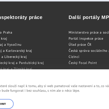
nspektoráty práce
Další portály M
to Praha
Ministerstvo práce a soci
 kraj
Portál inspekce práce
raj a Vysočinu
Úřad práce ČR
j a Karlovarský kraj
Česká správa sociálního
 a Liberecký kraj
Cizinci
ecký kraj a Pardubický kraj
Český Focal Point
 kraj a Zlínský kraj
zský kraj a Olomoucký kraj
eré slouží např. k tomu, aby si web pamatoval vaše nastavení a to, co vá
bude fungovat i bez souhlasu, s ním ale o něco lépe.
Cookies
RSS
CHNY