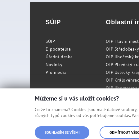
SÚIP
Oblastní i
SÚIP
OIP Hlavní měs
E-podatelna
OIP Středočeský
Úřední deska
OIP Jihočeský k
Novinky
OIP Plzeňský kra
Pro média
OIP Ústecký kraj
OIP Královéhrad
OIP Jihomoravský
OIP Moravskosle
Můžeme si u vás uložit cookies?
Co že to znamená? Cookies jsou malé datové soubory, kt
různých typů cookies od vás potřebujeme souhlas. Web 
© Státní úřad inspekce práce
SOUHLASÍM SE VŠEMI
ODMÍTNOUT VŠE