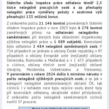
Státního úřadu inspekce práce odhaleno téměř 2,5
tisíce nelegálně pracujících osob a za přestupky
nelegální práce vyměřeny pokuty v souhrnné výši
přesahující 133 miliónů korun.
Z celkového počtu
21 146 kontrol
provedených Státním
úřadem inspekce práce v roce 2025 bylo
6 278 kontrol
zaměřených přímo na
odhalování nelegálního
zaměstnávání
, při kterých byla oblastními inspektoráty
zjištěna nelegální práce u
1 089 subjektů.
Kontrolami
bylo odhaleno
2 484 nelegálně zaměstnaných osob
. V
714 případech se jednalo o občany České republiky, v 97
případech o občany Evropské unie
(nejčastěji občany
Slovenska, Rumunska a Maďarska)
a v 1 673 případech
o cizince, občany třetích zemí (nejčastěji občané
Ukrajiny, Moldavska, Uzbekistánu a Vietnamu).
V porovnáním s rokem 2024 došlo k mírnému nárustu v
počtu nelegálně zjištěných pracujících osob
, a to jak v
kategorii nelegálně zaměstnávaných občanů ČR, tak
cizinců. I v loňském roce bylo nejvíce osob, které byly
při kontrolách odhaleny, ukrajinské státní příslušnosti.
Z celkového počtu nelegálně zaměstnaných cizinců
tvořili 57 procent.