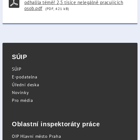
odhalila téměř 2,5 tisíce nelegálně pracujících
osob.pdf
(PDF, 421 kB)
SÚIP
SÚIP
E-podatelna
Úřední deska
Novinky
Pro média
Oblastní inspektoráty práce
OIP Hlavní město Praha