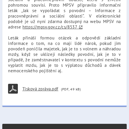
pohromou souvisí. Proto MPSV připravilo informační
leták „Jak se vypořádat s povodní – Informace z
pracovněprávní a sociální oblasti“. V elektronické
podobě je už nyní zdarma dostupný na webu MPSV na
adrese
https://mpsv.gov.cz/cs/8537
Leták přináší formou otázek a odpovědí základní
informace o tom, na co mají lidé nárok, pokud jim
povodeň poničila majetek, jak je to s volnem a náhradou
mzdy, když se uklízejí následky povodní, jak je to v
případě, že zaměstnavatel v kontextu s povodní nemůže
vyplatit mzdu, jak je to s výplatou důchodů a dávek
nemocenského pojištění aj.
Tisková zpráva.pdf
(PDF, 49 kB)