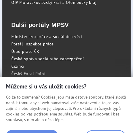
OIP Moravskoslezský kraj a Olomoucký kraj
Další portály MPSV
Ministerstvo práce a sociálních věcí
Portál inspekce práce
Úřad práce ČR
Česká správa sociálního zabezpečení
Cizinci
Český Focal Point
Můžeme si u vás uložit cookies?
Co že to znamená? Cookies jsou malé datové soubory, které slouží
RSS
např. k tomu, aby si web pamatoval vaše nastavení a to, co vás
Cookies
zajímá, nebo abychom jej zlepšovali. Pro ukládání různých typů
cookies od vás potřebujeme souhlas. Web bude fungovat i bez
Prohlášení o přístupnosti
souhlasu, s ním ale o něco lépe.
Mapa stránek