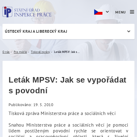
MENU
ÚSTECKÝ KRAJ A LIBERECKÝ KRAJ
Leták MPSV: Jak se vypořád
O nás
Pro média
Tiskové zprávy
Leták MPSV: Jak se vypořádat s povodní
Leták MPSV: Jak se vypořádat
s povodní
Publikováno: 19. 5. 2010
Tisková zpráva Ministerstva práce a sociálních věcí
Snahou Ministerstva práce a sociálních věcí je pomoci
lidem postiženým povodní rychle se orientovat v
sociální a pracovněprávní oblasti, která s živelní