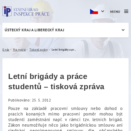
MENU
ÚSTECKÝ KRAJ A LIBERECKÝ KRAJ
Letní brigády a práce stude
O nás
Pro média
Tiskové zprávy
Letní brigády a práce studentů – tisková zpráva
Letní brigády a práce
studentů – tisková zpráva
Publikováno: 25. 5. 2012
Pouze na základě pracovní smlouvy nebo dohod o
pracích konaných mimo pracovní poměr mohou být
studenti zaměstnáni např. v rámci tzv. letních brigád.
Zákon neumožňuje něco jako brigádnickou smlouvu ani
sjednání nepojmenované smlouvy dle občanského