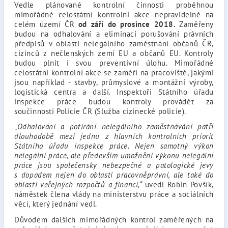
Vedle plánované kontrolní činnosti proběhnou
mimořádné celostátní kontrolní akce nepravidelně na
celém území ČR
od září do prosince 2018.
Zaměřeny
budou na odhalování a eliminaci porušování právních
předpisů v oblasti nelegálního zaměstnání občanů ČR,
cizinců z nečlenských zemí EU a občanů EU. Kontroly
budou plnit i svou preventivní úlohu. Mimořádné
celostátní kontrolní akce se zaměří na pracoviště, jakými
jsou například - stavby, průmyslové a montážní výroby,
logistická centra a další. Inspektoři Státního úřadu
inspekce práce budou kontroly provádět za
součinnosti Policie ČR (Služba cizinecké policie).
„
Odhalování a potírání nelegálního zaměstnávání patří
dlouhodobě mezi jednu z hlavních kontrolních priorit
Státního úřadu inspekce práce. Nejen samotný výkon
nelegální práce, ale především umožnění výkonu nelegální
práce jsou společensky nebezpečné a patologické jevy
s dopadem nejen do oblasti pracovněprávní, ale také do
oblasti veřejných rozpočtů a financí,“
uvedl Robin Povšík,
náměstek člena vlády na ministerstvu práce a sociálních
věcí, který jednání vedl.
Důvodem dalších mimořádných kontrol zaměřených na