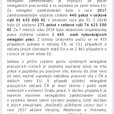
nelegální zaměstnávání je zvyšující se počet
nelegálních pracovníků a to zejména ze zemí mimo EU.
Za nelegální zaměstnávání bylo v roce
2017
zaměstnavatelům uloženo celkem
440 pokut v celkové
výši 85 655 000 Kč
. V letošním roce (do 31. 7. 2018)
bylo již uloženo
273 pokut v celkové výši 76 625 500
Kč
. Za 7 měsíců roku 2018 bylo oblastními inspektoráty
práce zjištěno celkem
2 465 osob vykonávajících
nelegální práci
. Z tohoto celkového počtu se ve 453
případech jednalo o občany ČR, ve 151 případech o
občany jiných členských států EU a ve 1 861 případech o
cizince ze zemí mimo EU.
Jednou z příčin zvýšení počtu zjištěných nelegálně
pracujících cizinců je zejména současný vývoj na trhu
práce a poptávka po pracovní síle, kterou do jisté míry
již není možné uspokojit nabídkou pracovní síly z ČR a
dalších zemí EU. V případě zjištění nelegálně
pracujících občanů ČR je mezi těmito i podíl osob
vedených v evidenci Úřadu práce. V těchto případech je
hlavním motivem nelegálního zaměstnávání účast
v systému dávek státní sociální podpory, čímž dochází
k jejich zneužívání. „
Nejčastěji zjištěnými cizinci byli v
roce 2017 občané Ukrajiny, Moldavska a Vietnamu,