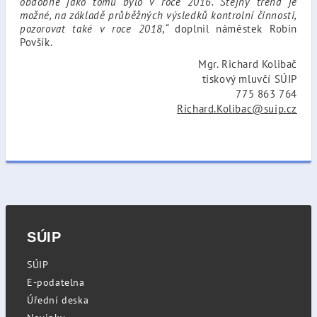
obdobně jako tomu bylo v roce 2016. Stejný trend je
možné, na základě průběžných výsledků kontrolní činnosti,
pozorovat také v roce 2018,“
doplnil náměstek Robin
Povšík.
Mgr. Richard Kolibač
tiskový mluvčí SÚIP
775 863 764
Richard.Kolibac@suip.cz
SÚIP
SÚIP
E-podatelna
Úřední deska