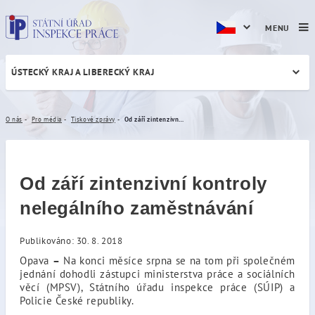
MENU
ÚSTECKÝ KRAJ A LIBERECKÝ KRAJ
Od září zintenzivní kontrol
O nás
Pro média
Tiskové zprávy
Od září zintenzivní kontroly nelegálního zaměstnávání
Od září zintenzivní kontroly
nelegálního zaměstnávání
Publikováno: 30. 8. 2018
Opava
–
Na konci měsíce srpna se na tom při společném
jednání dohodli zástupci ministerstva práce a sociálních
věcí (MPSV), Státního úřadu inspekce práce (SÚIP) a
Policie České republiky.