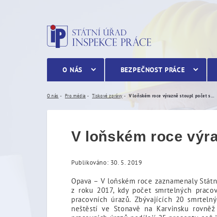
V loňském roce výrazně s
O NÁS
BEZPEČNOST PRÁCE
O nás
Pro média
Tiskové zprávy
V loňském roce výrazně stoupl počet smrtelných pracovních úrazů
V loňském roce výra
Publikováno: 30. 5. 2019
Opava – V loňském roce zaznamenaly Státn
z roku 2017, kdy počet smrtelných pracov
pracovních úrazů. Zbývajících 20 smrtel
neštěstí ve Stonavě na Karvinsku rovněž