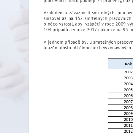
pracovních úrazů podílejí 25 procenty, což 
Vzhledem k závažnosti smrtelných pracovní
snižoval až na 152 smrtelných pracovních
o něco vzrostl, aby vzápětí v roce 2009 vý
104 případů a v roce 2017 dokonce na 95 p
V jednom případě byl u smrtelných pracovn
úrazům došlo při činnostech vykonávaných v