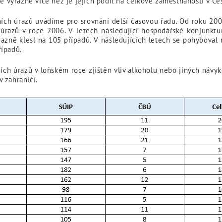
je výrazně více než je jejich podíl na celkové zaměstnanosti v Če
ch úrazů uvádíme pro srovnání delší časovou řadu. Od roku 2002,
 úrazů v roce 2006. V letech následující hospodářské konjunktu
razně klesl na 105 případů. V následujících letech se pohyboval
řípadů.
ích úrazů v loňském roce zjištěn vliv alkoholu nebo jiných návy
 zahraničí.