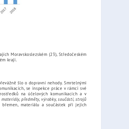
krajích Moravskoslezském (23), Středočeském
ém kraji.
převážně šlo o dopravní nehody. Smrtelnými
omunikacích, se inspekce práce v rámci své
prostředků na účelových komunikacích a v
e
materiály, předměty, výrobky, součásti, strojů
břemen, materiálu a součástek při jejich