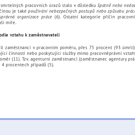
e smrtelných pracovních úrazů stalo v důsledku
špatně nebo nedos
íčinou je také
používání nebezpečných postupů nebo způsobu práce 
správná organizace práce
(6). Ostatní kategorie příčin pracov
ší míře.
odle vztahu k zaměstnavateli
ěli zaměstnanci v pracovním poměru, přes 75 procent (93 úmrtí)
jící činnosti nebo poskytující služby mimo pracovněprávní vzta
měr (11). Tzv. agenturní zaměstnanci (zaměstnanec agentury pr
 4 procentech případů (5).