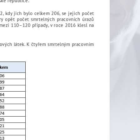
ské republice.
 kdy jich bylo celkem 206, se jejich počet
ry opět počet smrtelných pracovních úrazů
 mezi 110–120 případy, v roce 2016 klesl na
kových látek. K čtyřem smrtelným pracovním