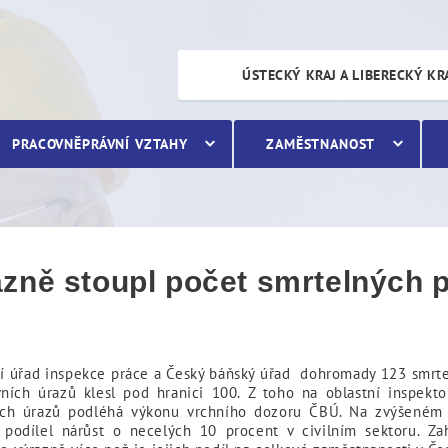
toupl počet smrtelných pr
ÚSTECKÝ KRAJ A LIBERECKÝ KR
PRACOVNĚPRÁVNÍ VZTAHY
ZAMĚSTNANOST
zně stoupl počet smrtelných 
í úřad inspekce práce a Český báňský úřad dohromady 123 smrte
ních úrazů klesl pod hranici 100. Z toho na oblastní inspekt
ných úrazů podléhá výkonu vrchního dozoru ČBÚ. Na zvýšeném
 podílel nárůst o necelých 10 procent v civilním sektoru. Za