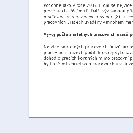
Podobně jako v roce 2017, i loni se nejvíc
procentech (76 úmrtí). Další významnou př
prodlévání v ohroženém prostoru
(8) a
ne
pracovních úrazech uváděny v mnohem men
Vývoj počtu smrtelných pracovních úrazů p
Nejvíce smrtelných pracovních úrazů utrp
pracovních úrazech podíleli osoby vykonáva
dohod o pracích konaných mimo pracovní po
byli obětmi smrtelných pracovních úrazů ve