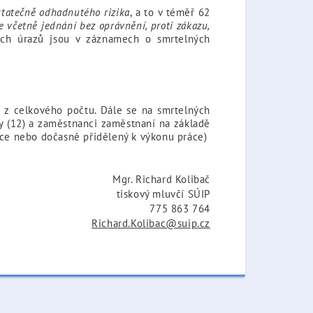
tatečně odhadnutého rizika
, a to v téměř 62
včetně jednání bez oprávnění, proti zákazu,
ních úrazů jsou v záznamech o smrtelných
 z celkového počtu. Dále se na smrtelných
hy (12) a zaměstnanci zaměstnaní na základě
áce nebo dočasně přidělený k výkonu práce)
Mgr. Richard Kolibač
tiskový mluvčí SÚIP
775 863 764
Richard.Kolibac@suip.cz