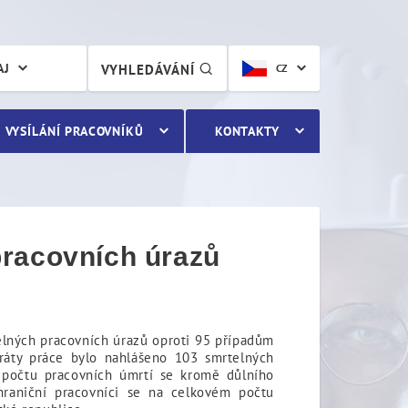
acovních úrazů
AJ
VYHLEDÁVÁNÍ
CZ
VYSÍLÁNÍ PRACOVNÍKŮ
KONTAKTY
pracovních úrazů
lných pracovních úrazů oproti 95 případům
oráty práce bylo nahlášeno 103 smrtelných
 počtu pracovních úmrtí se kromě důlního
hraniční pracovníci se na celkovém počtu