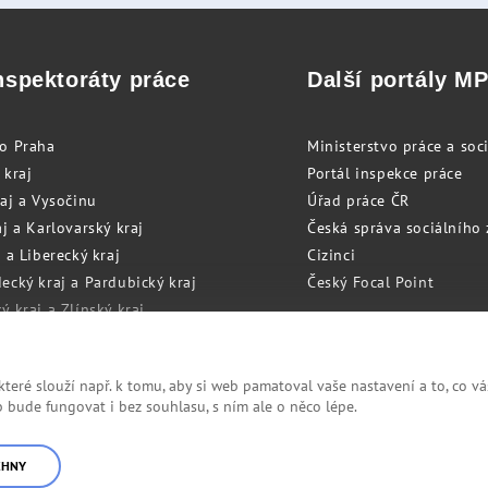
nspektoráty práce
Další portály M
to Praha
Ministerstvo práce a soci
 kraj
Portál inspekce práce
raj a Vysočinu
Úřad práce ČR
j a Karlovarský kraj
Česká správa sociálního
 a Liberecký kraj
Cizinci
ecký kraj a Pardubický kraj
Český Focal Point
 kraj a Zlínský kraj
zský kraj a Olomoucký kraj
eré slouží např. k tomu, aby si web pamatoval vaše nastavení a to, co vá
bude fungovat i bez souhlasu, s ním ale o něco lépe.
Cookies
RSS
CHNY