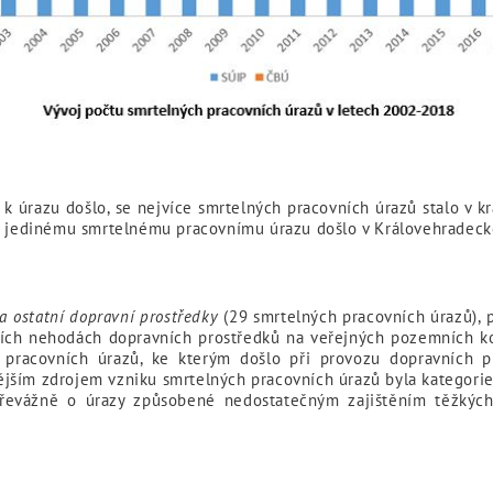
e k úrazu došlo, se nejvíce smrtelných pracovních úrazů stalo v 
 K jedinému smrtelnému pracovnímu úrazu došlo v Královehradeck
a ostatní dopravní prostředky
(29 smrtelných pracovních úrazů), 
vních nehodách dopravních prostředků na veřejných pozemních k
od pracovních úrazů, ke kterým došlo při provozu dopravních 
jším zdrojem vzniku smrtelných pracovních úrazů byla kategori
převážně o úrazy způsobené nedostatečným zajištěním těžkých 