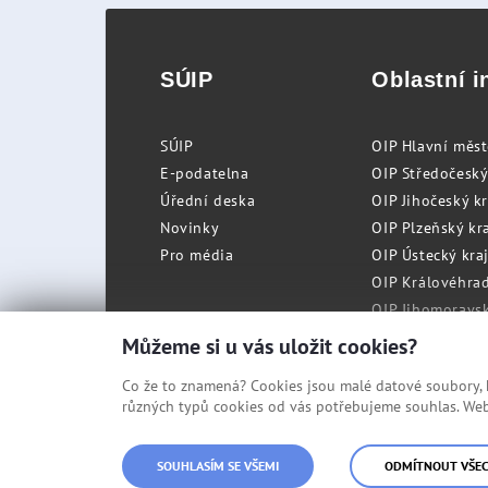
SÚIP
Oblastní i
SÚIP
OIP Hlavní měs
E-podatelna
OIP Středočeský
Úřední deska
OIP Jihočeský k
Novinky
OIP Plzeňský kra
Pro média
OIP Ústecký kraj
OIP Královéhrad
OIP Jihomoravský
OIP Moravskosle
Můžeme si u vás uložit cookies?
Co že to znamená? Cookies jsou malé datové soubory, kt
různých typů cookies od vás potřebujeme souhlas. Web 
© Státní úřad inspekce práce
SOUHLASÍM SE VŠEMI
ODMÍTNOUT VŠE