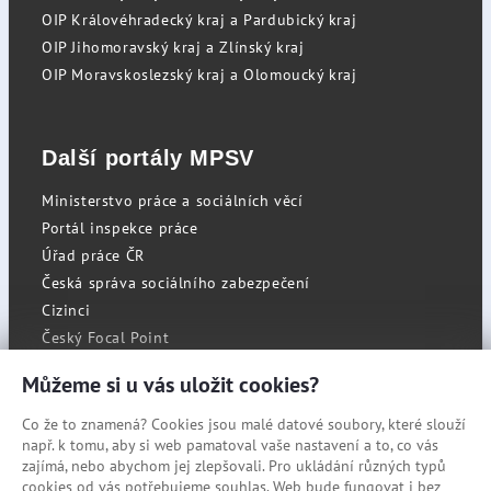
OIP Královéhradecký kraj a Pardubický kraj
OIP Jihomoravský kraj a Zlínský kraj
OIP Moravskoslezský kraj a Olomoucký kraj
Další portály MPSV
Ministerstvo práce a sociálních věcí
Portál inspekce práce
Úřad práce ČR
Česká správa sociálního zabezpečení
Cizinci
Český Focal Point
Můžeme si u vás uložit cookies?
Co že to znamená? Cookies jsou malé datové soubory, které slouží
RSS
např. k tomu, aby si web pamatoval vaše nastavení a to, co vás
Cookies
zajímá, nebo abychom jej zlepšovali. Pro ukládání různých typů
cookies od vás potřebujeme souhlas. Web bude fungovat i bez