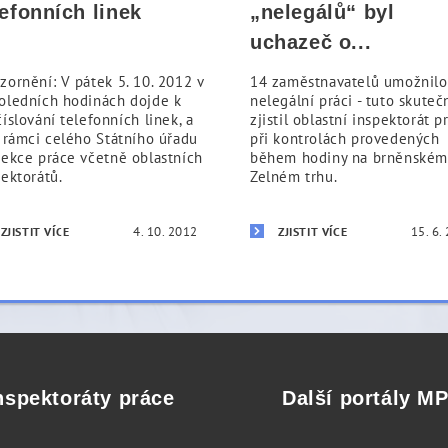
lefonních linek
„nelegálů“ byl
uchazeč o...
zornění: V pátek 5. 10. 2012 v
14 zaměstnavatelů umožnilo
oledních hodinách dojde k
nelegální práci - tuto skuteč
íslování telefonních linek, a
zjistil oblastní inspektorát p
v rámci celého Státního úřadu
při kontrolách provedených
pekce práce včetně oblastních
během hodiny na brněnské
pektorátů.
Zelném trhu.
4. 10. 2012
15. 6.
ZJISTIT VÍCE
ZJISTIT VÍCE
nspektoráty práce
Další portály M