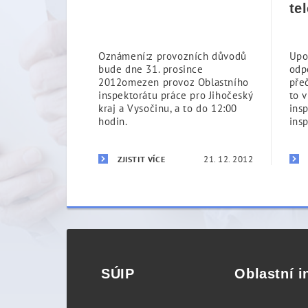
te
Oznámení:z provozních důvodů
Upo
bude dne 31. prosince
odp
2012omezen provoz Oblastního
přeč
inspektorátu práce pro Jihočeský
to 
kraj a Vysočinu, a to do 12:00
ins
hodin.
ins
21. 12. 2012
ZJISTIT VÍCE
SÚIP
Oblastní i