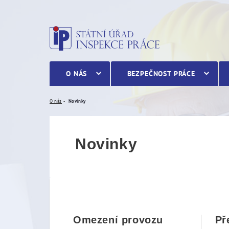
Novinky
O NÁS
BEZPEČNOST PRÁCE
O nás
Novinky
Novinky
Omezení provozu
Př