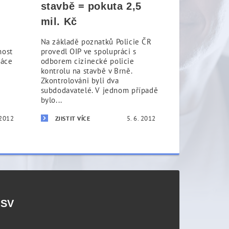
stavbě = pokuta 2,5
mil. Kč
Na základě poznatků Policie ČR
nost
provedl OIP ve spolupráci s
ráce
odborem cizinecké policie
kontrolu na stavbě v Brně.
m
Zkontrolováni byli dva
subdodavatelé. V jednom případě
bylo...
 2012
5. 6. 2012
ZJISTIT VÍCE
PSV