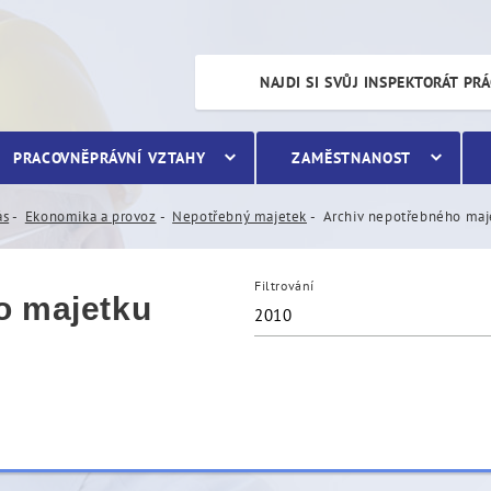
etku
NAJDI SI SVŮJ INSPEKTORÁT PR
PRACOVNĚPRÁVNÍ VZTAHY
ZAMĚSTNANOST
ás
Ekonomika a provoz
Nepotřebný majetek
Archiv nepotřebného maj
Filtrování
o majetku
2010