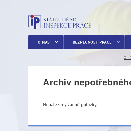
Archiv nepotřebného maj
O NÁS
BEZPEČNOST PRÁCE
O n
Archiv nepotřebnéh
Nenalezeny žádné položky.