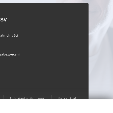
PSV
álních věcí
 zabezpečení
Prohlášení o přístupnosti
Mapa stránek