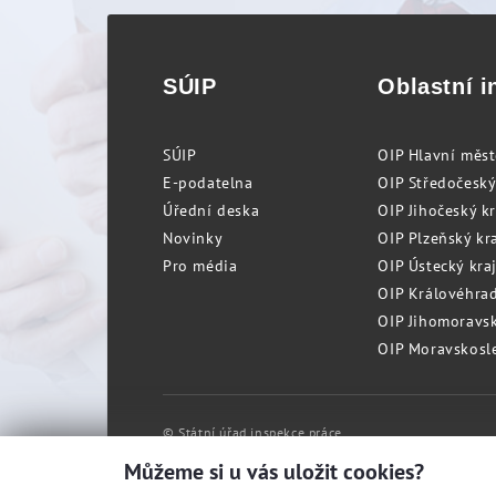
SÚIP
Oblastní i
SÚIP
OIP Hlavní měs
E-podatelna
OIP Středočeský
Úřední deska
OIP Jihočeský k
Novinky
OIP Plzeňský kra
Pro média
OIP Ústecký kraj
OIP Královéhrad
OIP Jihomoravský
OIP Moravskosle
© Státní úřad inspekce práce
Můžeme si u vás uložit cookies?