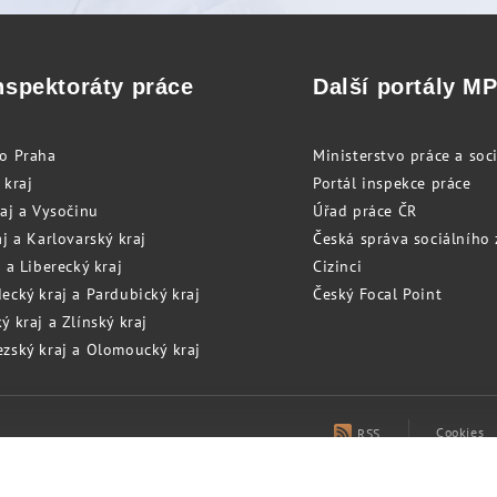
nspektoráty práce
Další portály M
to Praha
Ministerstvo práce a soci
 kraj
Portál inspekce práce
raj a Vysočinu
Úřad práce ČR
j a Karlovarský kraj
Česká správa sociálního
 a Liberecký kraj
Cizinci
ecký kraj a Pardubický kraj
Český Focal Point
 kraj a Zlínský kraj
zský kraj a Olomoucký kraj
Cookies
RSS