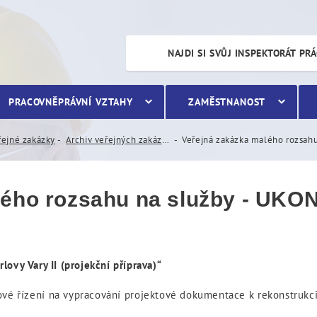
ozsahu na služby - UKONČ
NAJDI SI SVŮJ INSPEKTORÁT PR
PRACOVNĚPRÁVNÍ VZTAHY
ZAMĚSTNANOST
řejné zakázky
Archiv veřejných zakázek
Veřejná zakázka malého rozsah
lého rozsahu na služby - UKO
lovy Vary II (projekční příprava)“
ové řízení na vypracování projektové dokumentace k rekonstrukc