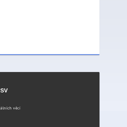
PSV
álních věcí