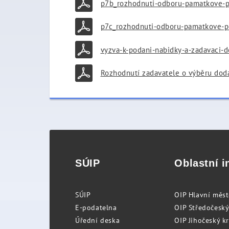
p7b_rozhodnuti-odboru-pamatkove-p
p7c_rozhodnuti-odboru-pamatkove-p
vyzva-k-podani-nabidky-a-zadavaci-
Rozhodnutí zadavatele o výběru dod
SÚIP
Oblastní i
SÚIP
OIP Hlavní měs
E-podatelna
OIP Středočeský
Úřední deska
OIP Jihočeský k