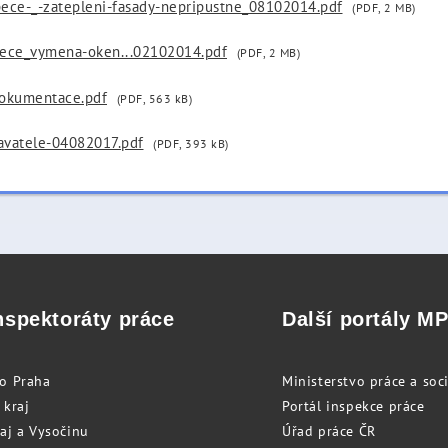
ece-_-zatepleni-fasady-nepripustne_08102014.pdf
(PDF, 2 MB)
ece_vymena-oken...02102014.pdf
(PDF, 2 MB)
dokumentace.pdf
(PDF, 563 kB)
avatele-04082017.pdf
(PDF, 393 kB)
nspektoráty práce
Další portály M
to Praha
Ministerstvo práce a soci
 kraj
Portál inspekce práce
raj a Vysočinu
Úřad práce ČR