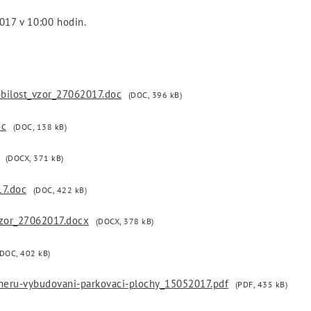
017 v 10:00 hodin.
obilost_vzor_27062017.doc
(DOC, 396 kB)
oc
(DOC, 138 kB)
(DOCX, 371 kB)
17.doc
(DOC, 422 kB)
vzor_27062017.docx
(DOCX, 378 kB)
(DOC, 402 kB)
meru-vybudovani-parkovaci-plochy_15052017.pdf
(PDF, 435 kB)