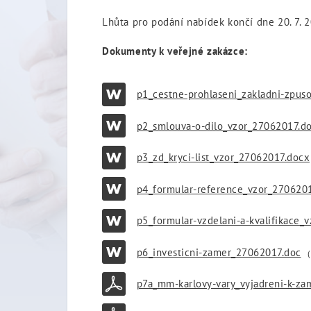
Lhůta pro podání nabídek končí dne 20. 7. 2
Dokumenty k veřejné zakázce:
p1_cestne-prohlaseni_zakladni-zpus
p2_smlouva-o-dilo_vzor_27062017.d
p3_zd_kryci-list_vzor_27062017.docx
p4_formular-reference_vzor_270620
p5_formular-vzdelani-a-kvalifikace_
p6_investicni-zamer_27062017.doc
p7a_mm-karlovy-vary_vyjadreni-k-za