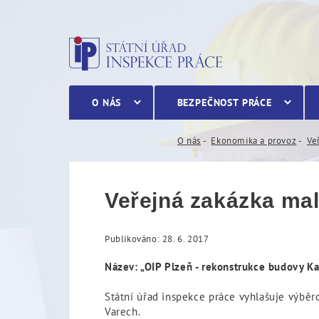
Veřejná zakázka malého r
O NÁS
BEZPEČNOST PRÁCE
O nás
Ekonomika a provoz
Ve
Veřejná zakázka ma
Publikováno: 28. 6. 2017
Název: „OIP Plzeň - rekonstrukce budovy Kar
Státní úřad inspekce práce vyhlašuje výběr
Varech.