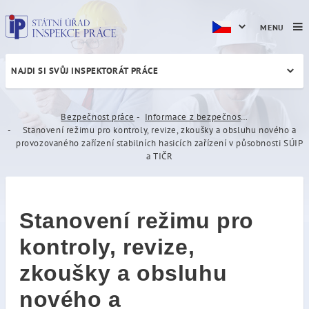
MENU
NAJDI SI SVŮJ INSPEKTORÁT PRÁCE
Stanovení režimu pro kontro
Bezpečnost práce
Informace z bezpečnosti práce a vyhrazených technických zařízení
Stanovení režimu pro kontroly, revize, zkoušky a obsluhu nového a
provozovaného zařízení stabilních hasicích zařízení v působnosti SÚIP
a TIČR
Stanovení režimu pro
kontroly, revize,
zkoušky a obsluhu
nového a