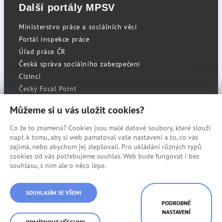
Další portály MPSV
Ministerstvo práce a sociálních věcí
Portál inspekce práce
Úřad práce ČR
Česká správa sociálního zabezpečení
Cizinci
Český Focal Point
Můžeme si u vás uložit cookies?
Co že to znamená? Cookies jsou malé datové soubory, které slouží
RSS
např. k tomu, aby si web pamatoval vaše nastavení a to, co vás
Cookies
zajímá, nebo abychom jej zlepšovali. Pro ukládání různých typů
cookies od vás potřebujeme souhlas. Web bude fungovat i bez
Prohlášení o přístupnosti
souhlasu, s ním ale o něco lépe.
Mapa stránek
SOUHLASÍM SE VŠEMI
© Státní úřad inspekce práce
PODROBNÉ
NASTAVENÍ