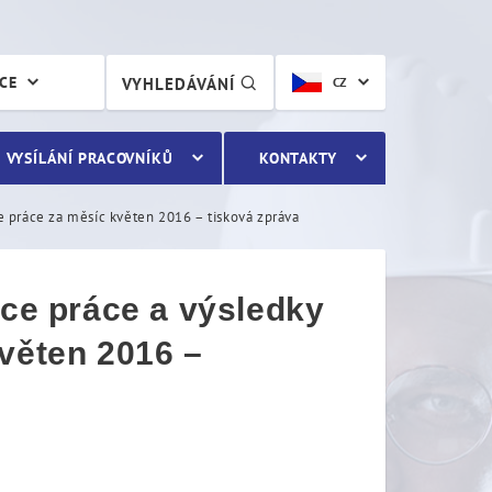
e práce a výsledky činnost
ÁCE
VYHLEDÁVÁNÍ
CZ
VYSÍLÁNÍ PRACOVNÍKŮ
KONTAKTY
ce práce za měsíc květen 2016 – tisková zpráva
kce práce a výsledky
květen 2016 –