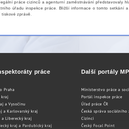
egální práce cizinců a agenturní zaměstnávání představovaly h
tního úřadu inspekce práce. Bližší informace o tomto setkání a 
 tiskové zprávě.
nspektoráty práce
Další portály M
to Praha
Ministerstvo práce a soci
 kraj
Portál inspekce práce
raj a Vysočinu
Úřad práce ČR
j a Karlovarský kraj
Česká správa sociálního
 a Liberecký kraj
Cizinci
ecký kraj a Pardubický kraj
Český Focal Point