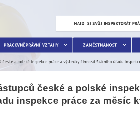
pců české a polské inspekc
NAJDI SI SVŮJ INSPEKTORÁT PR
PRACOVNĚPRÁVNÍ VZTAHY
ZAMĚSTNANOST
ců české a polské inspekce práce a výsledky činnosti Státního úřadu inspek
 zástupců české a polské inspe
řadu inspekce práce za měsíc 