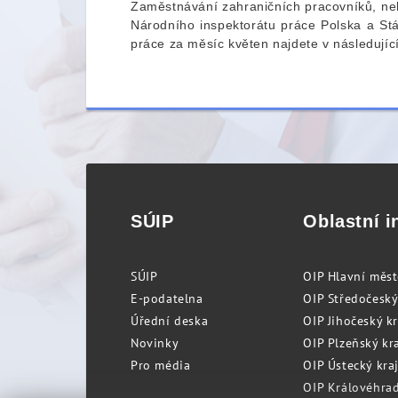
Zaměstnávání zahraničních pracovníků, nel
Národního inspektorátu práce Polska a Stá
práce za měsíc květen najdete v následující
SÚIP
Oblastní i
SÚIP
OIP Hlavní měs
E-podatelna
OIP Středočeský
Úřední deska
OIP Jihočeský k
Novinky
OIP Plzeňský kra
Pro média
OIP Ústecký kraj
OIP Královéhrad