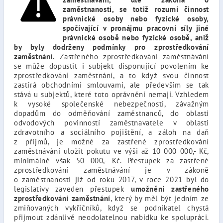
zaměstnanosti, se totiž rozumí činnost
právnické osoby nebo fyzické osoby,
spočívající v pronájmu pracovní síly jiné
právnické osobě nebo fyzické osobě, aniž
by byly dodrženy podmínky pro zprostředkování
zaměstnání.
Zastřeného zprostředkování zaměstnávání
se může dopustit i subjekt disponující povolením ke
zprostředkování zaměstnání, a to když svou činnost
zastírá obchodními smlouvami, ale především se tak
stává u subjektů, které toto oprávnění nemají. Vzhledem
k vysoké společenské nebezpečnosti, závažným
dopadům do odměňování zaměstnanců, do oblasti
odvodových povinností zaměstnavatele v oblasti
zdravotního a sociálního pojištění, a záloh na daň
z příjmů, je možné za zastřené zprostředkování
zaměstnávání uložit pokutu ve výši až 10 000 000,- Kč,
minimálně však 50 000,- Kč. Přestupek za zastřené
zprostředkování zaměstnávání je v zákoně
o zaměstnanosti již od roku 2017, v roce 2021 byl do
legislativy zaveden přestupek
umožnění zastřeného
zprostředkování zaměstnání
, který by měl být jedním ze
zmiňovaných vykřičníků, když se podnikatel chystá
přijmout zdánlivě neodolatelnou nabídku ke spolupráci.