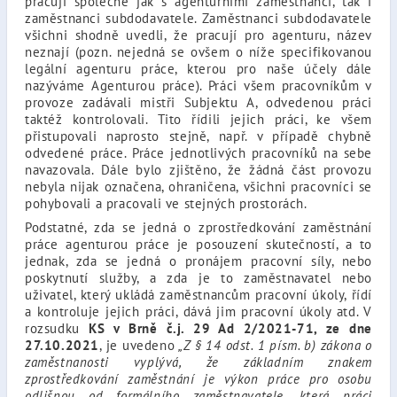
pracují společně jak s agenturními zaměstnanci, tak i
zaměstnanci subdodavatele. Zaměstnanci subdodavatele
všichni shodně uvedli, že pracují pro agenturu, název
neznají (pozn. nejedná se ovšem o níže specifikovanou
legální agenturu práce, kterou pro naše účely dále
nazýváme Agenturou práce). Práci všem pracovníkům v
provoze zadávali mistři Subjektu A, odvedenou práci
taktéž kontrolovali. Tito řídili jejich práci, ke všem
přistupovali naprosto stejně, např. v případě chybně
odvedené práce. Práce jednotlivých pracovníků na sebe
navazovala. Dále bylo zjištěno, že žádná část provozu
nebyla nijak označena, ohraničena, všichni pracovníci se
pohybovali a pracovali ve stejných prostorách.
Podstatné, zda se jedná o zprostředkování zaměstnání
práce agenturou práce je posouzení skutečností, a to
jednak, zda se jedná o pronájem pracovní síly, nebo
poskytnutí služby, a zda je to zaměstnavatel nebo
uživatel, který ukládá zaměstnancům pracovní úkoly, řídí
a kontroluje jejich práci, dává jim pracovní úkoly atd. V
rozsudku
KS v Brně č.j. 29 Ad 2/2021-71, ze dne
27.10.2021
, je uvedeno
„Z § 14 odst. 1 písm. b) zákona o
zaměstnanosti vyplývá, že základním znakem
zprostředkování zaměstnání je výkon práce pro osobu
odlišnou od formálního zaměstnavatele, která práci