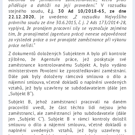
přiděluje a dohlíží na její provedení.“
V rozsudku
stejného soudu,
č.j. 30 Ad 10/2018-65, ze dne
22.12.2020
, je uvedeno: „
Z rozsudku Nejvyššího
právního soudu ze dne 30.6.2015, č. j. 2 Ads 173/2014-28,
vyplývá, že pronájem pracovní síly se vyznačuje zejména
tím, že pronajímatel (agentura práce) nenese odpovědnost
za výsledek práce a své pronajaté zaměstnance při výkonu
práce neřídí.“
Z dokumentů doložených Subjektem A bylo při kontrole
zjištěno, že Agentuře práce, jež poskytuje své
zaměstnance kontrolovanému Subjekt A, bylo vydáno
ministerstvem Povolení ke zprostředkování zaměstnání.
Dále pak byly doloženy rámcová smlouva o dílo a
nájemní smlouva, včetně dokladů o naplnění uvedených
vztahů, jež byly uzavřeny se subdodavatelem (dále jen
„Subjekt B“).
Subjekt B, jehož zaměstnanci pracovali na daném
pracovišti uvedl, že část těchto lidí nejsou jeho
zaměstnanci, ale zaměstnanci jeho subdodavatele (dále
jen „Subjekt C“). Subjekt B v rámci kontroly doložil
smlouvu o dílo a nájemní smlouvu, včetně dokladů o
naplnění uvedených vztahů, jež byly uzavřeny s