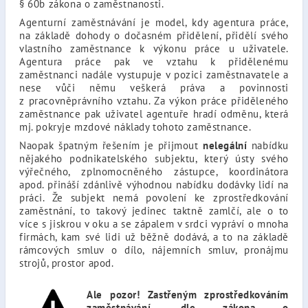
§ 60b zákona o zaměstnanosti.
Agenturní zaměstnávání je model, kdy agentura práce,
na základě dohody o dočasném přidělení, přidělí svého
vlastního zaměstnance k výkonu práce u uživatele.
Agentura práce pak ve vztahu k přidělenému
zaměstnanci nadále vystupuje v pozici zaměstnavatele a
nese vůči němu veškerá práva a povinnosti
z pracovněprávního vztahu. Za výkon práce přiděleného
zaměstnance pak uživatel agentuře hradí odměnu, která
mj. pokryje mzdové náklady tohoto zaměstnance.
Naopak špatným řešením je přijmout
nelegální
nabídku
nějakého podnikatelského subjektu, který ústy svého
výřečného, zplnomocněného zástupce, koordinátora
apod. přináší zdánlivě výhodnou nabídku dodávky lidí na
práci. Že subjekt nemá povolení ke zprostředkování
zaměstnání, to takový jedinec taktně zamlčí, ale o to
více s jiskrou v oku a se zápalem v srdci vypráví o mnoha
firmách, kam své lidi už běžně dodává, a to na základě
rámcových smluv o dílo, nájemních smluv, pronájmu
strojů, prostor apod.
Ale pozor! Zastřeným zprostředkováním
zaměstnávání, dle zákona o