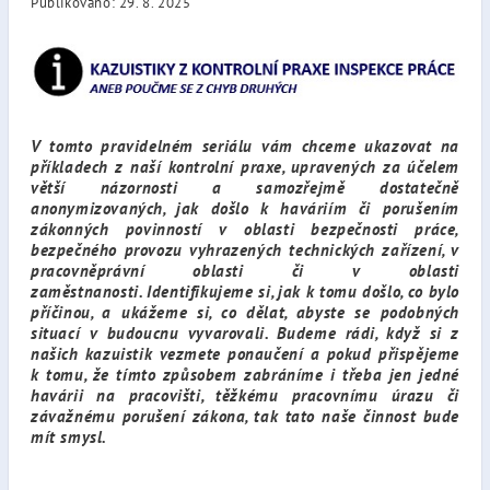
Publikováno: 29. 8. 2025
V tomto pravidelném seriálu vám chceme ukazovat na
příkladech z naší kontrolní praxe,
upravených za účelem
větší názornosti a samozřejmě dostatečně
anonymizovaných,
jak došlo k haváriím či porušením
zákonných povinností v oblasti bezpečnosti práce,
bezpečného provozu vyhrazených technických zařízení, v
pracovněprávní oblasti či v oblasti
zaměstnanosti. Identifikujeme si, jak k tomu došlo, co bylo
příčinou, a ukážeme si, co dělat, abyste se podobných
situací v budoucnu vyvarovali. Budeme rádi, když si z
našich kazuistik vezmete ponaučení a pokud přispějeme
k tomu, že tímto způsobem zabráníme i třeba jen jedné
havárii na pracovišti, těžkému pracovnímu úrazu či
závažnému porušení zákona, tak tato naše činnost bude
mít smysl.