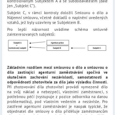
kontrolovaným Subjektem A a se subdodavatelem (dále
jen „Subjekt C“).
Subjekt C, v rámci kontroly doložil Smlouvu o dílo a
Nájemní smlouvu, včetně dokladů o naplnění uvedených
vztahů, jež byly uzavřeny se Subjektem B.
Pro lepší názornost uvádíme schéma smluvně
zainteresovaných subjektů:
Základním rozdílem mezi smlouvou o dílo a smlouvou o
dílo zastírající agenturní zaměstnávání spočívá ve
skutečném zachování nezávislosti, samostatnosti a
odpovědnosti zhotovitele za dílo jako výsledku činnosti.
Při zhotovování díla zhotovitel provádí vymezené dílo
na svůj náklad a nebezpečí, vlastními zaměstnanci, s
potřebnou péčí (vystupuje z pozice odborníka na danou
problematiku), pod vlastním vedením a nezávisle. Pro
zastřené agenturní zaměstnávání je naopak typické, že
objednatel dle smlouvy o dílo přiděluje zaměstnancům