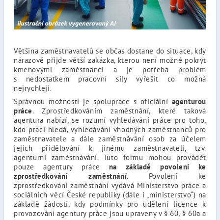
Většina zaměstnavatelů se občas dostane do situace, kdy
nárazově přijde větší zakázka, kterou není možné pokrýt
kmenovými zaměstnanci a je potřeba problém
s nedostatkem pracovní síly vyřešit co možná
nejrychleji.
Správnou možností je spolupráce s oficiální
agenturou
práce
. Zprostředkováním zaměstnání, které taková
agentura nabízí, se rozumí vyhledávání práce pro toho,
kdo práci hledá, vyhledávání vhodných zaměstnanců pro
zaměstnavatele a dále zaměstnávání osob za účelem
jejich přidělování k jinému zaměstnavateli, tzv.
agenturní zaměstnávání. Tuto formu mohou provádět
pouze agentury práce
na základě povolení ke
zprostředkování zaměstnání
. Povolení ke
zprostředkování zaměstnání vydává Ministerstvo práce a
sociálních věcí České republiky (dále i „ministerstvo“) na
základě žádosti, kdy podmínky pro udělení licence k
provozování agentury práce jsou upraveny v § 60, § 60a a