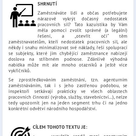
SHRNUTÍ
Zaměstnáváte lidi a občas potřebujete
nárazově vykrýt dočasný nedostatek
pracovních sil? Tato kazuistika by Vám
měla pomoci zvolit správné (a legální)
řešení, a „otevřít oči“ těm
zaměstnavatelům, kteří nedostatek pracovních sil, ale
někdy i snahu minimalizovat své náklady, řeší spoluprací
se subjekty, které jim chybějící zaměstnance nabízejí
doslova na stříbrném podnose. Zdánlivě výhodná
nabídka může mít ale mnoho otazníků a ještě více
vykřičníků.
Se zprostředkováním zaměstnání, tzn. agenturním
zaměstnáváním, tak i s jeho zastřenou podobou, se
inspektoři setkávají prakticky ve všech oblastech
pracovních činností (výroba, služby, stavebnictví…), nelze
tedy upozornit jen na jeden segment trhu či na jedno
konkrétní odvětví národního hospodářství.
CÍLEM TOHOTO TEXTU JE: