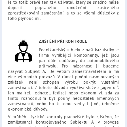
Je to totiž právě ten tzv. uživatel, který se snadno může
dopustit popsaného umožnění zastřeného
zprostředkování zaměstnání, a to se všemi důsledky z
toho plynoucími.
ZJIŠTĚNÍ PŘI KONTROLE
Podnikatelský subjekt z naší kazuistiky je
firma vyrábějící komponenty, jež jsou
pak dále dodávány do automobilového
průmyslu. Pro názornost ji budeme
nazývat Subjekt A. Je větším zaměstnavatelem a má
více výrobních provozů. V rámci plnění nasmlouvaných
zakázek není schopen výrobu pokrýt vlastními
zaměstnanci. Z tohoto důvodu využívá služeb „agentur“.
Jen majitel, jednatel, ředitel nebo ekonom ví, zda za
tímto rozhodnutím byl pouhý nedostatek kmenových
zaměstnanců, nebo ho k tomu vedly i jiné, řekněme
ekonomické, důvody.
V průběhu fyzické kontroly pracoviště bylo zjištěno, že
zaměstnanci kontrolovaného Subjektu A v provoze