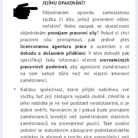
JEJÍMU OPAKOVÁNÍ?
Objednávám opravdu samostatnou
službu či dílo, jehož provedení vůbec
neřídím? Nebo naopak ve skutečnosti
objednávám
pronájem pracovní síly
? Pokud si chci
pracovní sílu pronajmout, pak jedině přes
licencovanou agenturu práce
a uzavírám s ní
dohodu o dočasném přidělení
. V této dohodě pak
specifikuji řadu informací včetně
srovnatelných
pracovních podmínek
, aby agenturní zaměstnanci
na tom nebyli hůře než mí vlastní kmenoví
zaměstnanci.
Každou společnost, která přijde nabídnou své
služby, byť její zástupce vypadá slušně, zdvořile a
jeho nabídka je ve své podstatě neodolatelná, si je
dobré ověřit. Varováním je i pokud bude pronájem
zaměstnanců levnější než zaměstnávání vlastních
zaměstnanců na srovnatelné pozici. Také osobní
jednání se statutárním zástupcem podnikatelského
subjektu je alespoň o trochu více vypovídající, než