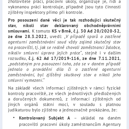
zhotovitele práci, pracovní úkoly, organizuje je, řídí a
vykonanou práci kontroluje, případně jsou tyto činnosti
zjištěny inspektory přímo při kontrole.
Pro posouzení dané věci je tak rozhodující skutečný
stav, nikoli stav deklarovaný obchodněprávními
smlouvami.
K tomuto
KS v Brně, č.j. 30 Ad 20/2020-52,
ze dne 28.3.2022
, uvedl:
„V případě sporů o zastřené
agenturní zaměstnávání soud vždy zajímá skutečný stav
na pracovišti, tj. jak se reálně chovali zaměstnanci žalobce,
nikoliv smluvní úprava jejich práce“
, stejně i v dalším
rozsudku,
č.j. 62 Ad 17/2019-116, ze dne 7.11.2021
,
„podstatným pro posouzení toho, zda se v daném případě
jednalo o provádění díla či o zastřené agenturní
zaměstnávání, byl zjištěný skutkový stav a nikoli jeho
smluvní vymezení.“
Na základě všech informací zjištěných v rámci fyzické
kontroly pracoviště, ze všech jednotlivých předložených
a doručených dokumentů, z informací zjištěných od
jiných orgánů státní moci, v souladu s platnou
judikaturou bylo zjištěno a jednoznačně prokázáno, že:
Kontrolovaný Subjekt A
– ukládal na daném
pracovišti pracovní úkoly zaměstnancům Agentury