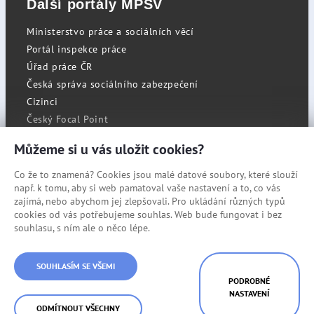
Další portály MPSV
Ministerstvo práce a sociálních věcí
Portál inspekce práce
Úřad práce ČR
Česká správa sociálního zabezpečení
Cizinci
Český Focal Point
Můžeme si u vás uložit cookies?
Co že to znamená? Cookies jsou malé datové soubory, které slouží
RSS
např. k tomu, aby si web pamatoval vaše nastavení a to, co vás
Cookies
zajímá, nebo abychom jej zlepšovali. Pro ukládání různých typů
cookies od vás potřebujeme souhlas. Web bude fungovat i bez
Prohlášení o přístupnosti
souhlasu, s ním ale o něco lépe.
Mapa stránek
© Státní úřad inspekce práce
SOUHLASÍM SE VŠEMI
PODROBNÉ
NASTAVENÍ
ODMÍTNOUT VŠECHNY