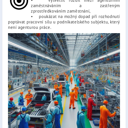
• vysvětlit rozdíl mezi agenturním
zaměstnáváním a zastřeným
zprostředkováním zaměstnání,
• poukázat na možný dopad při rozhodnutí
poptávat pracovní sílu u podnikatelského subjektu, který
není agenturou práce.