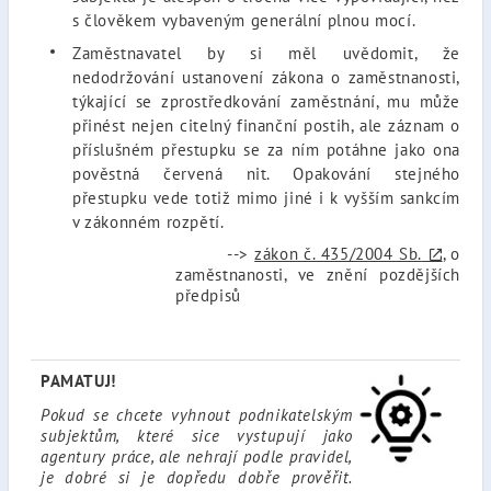
s člověkem vybaveným generální plnou mocí.
Zaměstnavatel by si měl uvědomit, že
nedodržování ustanovení zákona o zaměstnanosti,
týkající se zprostředkování zaměstnání, mu může
přinést nejen citelný finanční postih, ale záznam o
příslušném přestupku se za ním potáhne jako ona
pověstná červená nit. Opakování stejného
přestupku vede totiž mimo jiné i k vyšším sankcím
v zákonném rozpětí.
-->
zákon č. 435/2004 Sb.
, o
zaměstnanosti, ve znění pozdějších
předpisů
PAMATUJ!
Pokud se chcete vyhnout podnikatelským
subjektům, které sice vystupují jako
agentury práce, ale nehrají podle pravidel,
je dobré si je dopředu dobře prověřit.