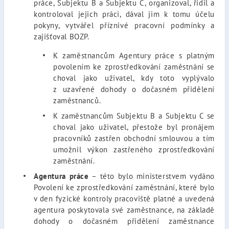
práce, Subjektu B a Subjektu C, organizoval, řídil a
kontroloval jejich práci, dával jim k tomu účelu
pokyny, vytvářel příznivé pracovní podmínky a
zajišťoval BOZP.
K zaměstnancům Agentury práce s platným
povolením ke zprostředkování zaměstnání se
choval jako uživatel, kdy toto vyplývalo
z uzavřené dohody o dočasném přidělení
zaměstnanců.
K zaměstnancům Subjektu B a Subjektu C se
choval jako uživatel, přestože byl pronájem
pracovníků zastřen obchodní smlouvou a tím
umožnil výkon zastřeného zprostředkování
zaměstnání.
Agentura práce
– této bylo ministerstvem vydáno
Povolení ke zprostředkování zaměstnání, které bylo
v den fyzické kontroly pracoviště platné a uvedená
agentura poskytovala své zaměstnance, na základě
dohody o dočasném přidělení zaměstnance