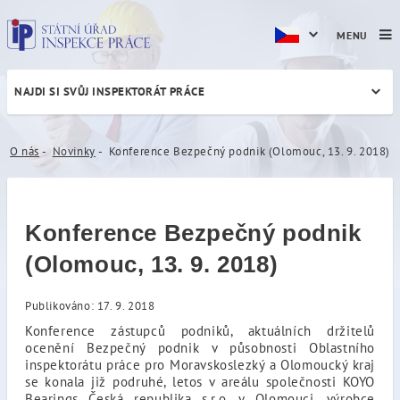
MENU
NAJDI SI SVŮJ INSPEKTORÁT PRÁCE
Konference Bezpečný podnik
O nás
Novinky
Konference Bezpečný podnik (Olomouc, 13. 9. 2018)
Konference Bezpečný podnik
(Olomouc, 13. 9. 2018)
Publikováno: 17. 9. 2018
Konference zástupců podniků, aktuálních držitelů
ocenění Bezpečný podnik v působnosti Oblastního
inspektorátu práce pro Moravskoslezký a Olomoucký kraj
se konala již podruhé, letos v areálu společnosti KOYO
Bearings Česká republika s.r.o. v Olomouci, výrobce