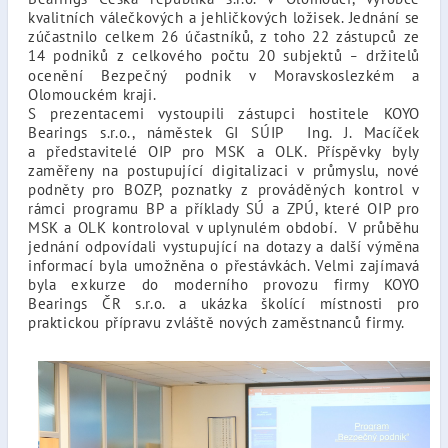
kvalitních válečkových a jehličkových ložisek. Jednání se
zúčastnilo celkem 26 účastníků, z toho 22 zástupců ze
14 podniků z celkového počtu 20 subjektů
držitelů
–
ocenění Bezpečný podnik v Moravskoslezkém a
Olomouckém kraji.
S prezentacemi vystoupili zástupci hostitele KOYO
Bearings s.r.o., náměstek GI SÚIP Ing. J. Macíček
a představitelé OIP pro MSK a OLK. Příspěvky byly
zaměřeny na postupující digitalizaci v průmyslu, nové
podněty pro BOZP, poznatky z prováděných kontrol v
rámci programu BP a příklady SÚ a ZPÚ, které OIP pro
MSK a OLK kontroloval v uplynulém období. V průběhu
jednání odpovídali vystupující na dotazy a další výměna
informací byla umožněna o přestávkách. Velmi zajímavá
byla exkurze do moderního provozu firmy KOYO
Bearings ČR s.r.o. a ukázka školící místnosti pro
praktickou přípravu zvláště nových zaměstnanců firmy.