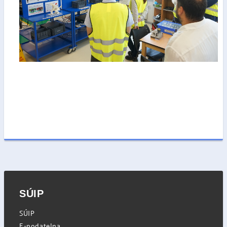
SÚIP
SÚIP
E-podatelna