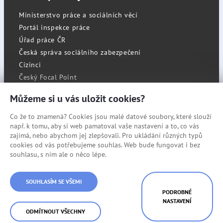
Ministerstvo práce a sociálních věcí
Portál inspekce práce
Úřad práce ČR
Česká správa sociálního zabezpečení
Cizinci
Český Focal Point
Můžeme si u vás uložit cookies?
Co že to znamená? Cookies jsou malé datové soubory, které slouží
RSS
např. k tomu, aby si web pamatoval vaše nastavení a to, co vás
Cookies
zajímá, nebo abychom jej zlepšovali. Pro ukládání různých typů
cookies od vás potřebujeme souhlas. Web bude fungovat i bez
Prohlášení o přístupnosti
souhlasu, s ním ale o něco lépe.
Mapa stránek
SOUHLASÍM SE VŠEMI
© Státní úřad inspekce práce
PODROBNÉ
NASTAVENÍ
ODMÍTNOUT VŠECHNY