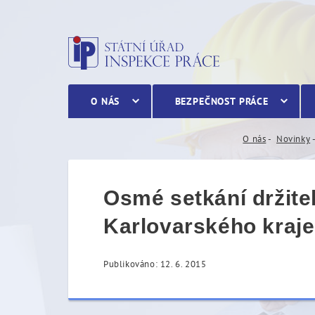
Osmé setkání držitelů tit
O NÁS
BEZPEČNOST PRÁCE
O nás
Novinky
Osmé setkání držite
Karlovarského kraje
Publikováno: 12. 6. 2015