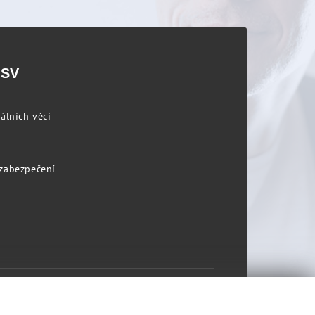
PSV
álních věcí
 zabezpečení
Prohlášení o přístupnosti
Mapa stránek