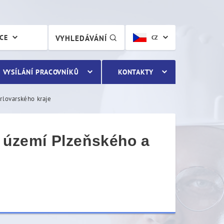
území Plzeňského a Karlov
ÁCE
VYHLEDÁVÁNÍ
CZ
VYSÍLÁNÍ PRACOVNÍKŮ
KONTAKTY
rlovarského kraje
a území Plzeňského a