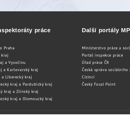
nspektoráty práce
Další portály M
to Praha
Ministerstvo práce a soci
 kraj
Portál inspekce práce
raj a Vysočinu
Úřad práce ČR
j a Karlovarský kraj
Česká správa sociálního
 a Liberecký kraj
Cizinci
ecký kraj a Pardubický kraj
Český Focal Point
 kraj a Zlínský kraj
zský kraj a Olomoucký kraj
Cookies
RSS