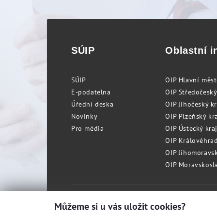
SÚIP
Oblastní i
SÚIP
OIP Hlavní měs
E-podatelna
OIP Středočeský
Úřední deska
OIP Jihočeský k
Novinky
OIP Plzeňský kra
Pro média
OIP Ústecký kraj
OIP Královéhrad
OIP Jihomoravský
OIP Moravskosle
© Státní úřad inspekce práce
Můžeme si u vás uložit cookies?