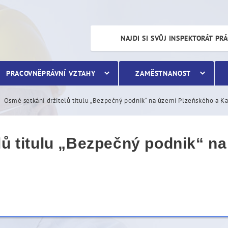
ulu „Bezpečný podnik“ na 
NAJDI SI SVŮJ INSPEKTORÁT PR
PRACOVNĚPRÁVNÍ VZTAHY
ZAMĚSTNANOST
Osmé setkání držitelů titulu „Bezpečný podnik“ na území Plzeňského a Ka
lů titulu „Bezpečný podnik“ n