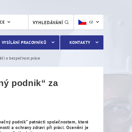
ý podnik“ za nadstandardn
ÁCE
VYHLEDÁVÁNÍ
CZ
VYSÍLÁNÍ PRACOVNÍKŮ
KONTAKTY
péči o bezpečnost práce
ný podnik“ za
pečný podnik“ patnácti společnostem, které
sti a ochrany zdraví při práci. Ocenění je