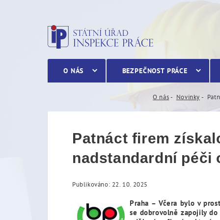
Patnáct firem získalo pre
O NÁS
BEZPEČNOST PRÁCE
O nás
Novinky
Patn
Patnáct firem získa
nadstandardní péči 
Publikováno: 22. 10. 2025
Praha – Včera bylo v pros
se dobrovolně zapojily do