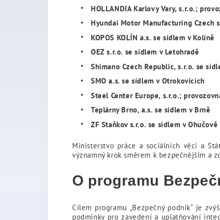
HOLLANDIA Karlovy Vary, s.r.o.; provo
Hyundai Motor Manufacturing Czech s.
KOPOS KOLÍN a.s. se sídlem v Kolíně
OEZ s.r.o. se sídlem v Letohradě
Shimano Czech Republic, s.r.o. se síd
SMO a.s. se sídlem v Otrokovicích
Steel Center Europe, s.r.o.; provozov
Teplárny Brno, a.s. se sídlem v Brně
ZF Staňkov s.r.o. se sídlem v Ohučově
Ministerstvo práce a sociálních věcí a St
významný krok směrem k bezpečnějším a zdr
O programu Bezpeč
Cílem programu „Bezpečný podnik“ je zvýšit
podmínky pro zavedení a uplatňování inte