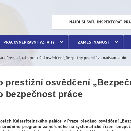
stižní osvědčení „Bezpečn
NAJDI SI SVŮJ INSPEKTORÁT PR
PRACOVNĚPRÁVNÍ VZTAHY
ZAMĚSTNANOST
áct firem získalo prestižní osvědčení „Bezpečný podnik“ za nadstandardní 
lo prestižní osvědčení „Bezpeč
o bezpečnost práce
torách Kaiserštejnského paláce v Praze předáno osvědčení „Bez
 národního programu zaměřeného na systematické řízení bezpečno