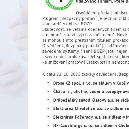
udělováno firmám, které n
Osvědčení předali ministr 
Program „Bezpečný podnik“ je jedním z klí
standardů v oblasti BOZP.
Skutečnost, že většina oceněných firem si 
a ochraně zdraví svých zaměstnanců. Nově s
se mohou tímto prestižním titulem prokazo
Osvědčení „Bezpečný podnik“ je udělováno n
zavedené systémy řízení BOZP jsou nejen 
osvědčením prokazovat 64 společností, kte
ke snižování pracovní úrazovosti a nemocno
K datu 22. 10. 2025 získaly osvědčení „Bezp
Brose CZ spol. s r.o. se sídlem v Kopřiv
ČEZ, a. s.; uhelné, vodní a paroplynov
Drůbežářský závod Klatovy a.s. se síd
Elektrárna Chvaletice a.s. se sídlem v
Elektrárna Počerady, a.s. se sídlem v 
HF-Czechforge s.r.o. se sídlem v Cheb