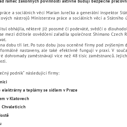
ad rámec zákonných povinností aktivně budují bezpečné pracovní
práce a sociálních věcí Marian Jurečka a generální inspektor St
čových nástrojů Ministerstva práce a sociálních věcí a Státního
titul obhájila, některé již poosmé či podeváté, svědčí o dlouho
e mezi držitele osvědčení zařadila společnost Shimano Czech Repu
vat.
a dobu tří let. Po tuto dobu jsou oceněné firmy pod zvýšeným d
formálně nastaveny, ale také efektivně fungují v praxi. V souč
ré dohromady zaměstnávají více než 48 tisíc zaměstnanců. Jejic
sti.
ečný podnik“ následující firmy:
nici
é elektrárny a teplárny se sídlem v Praze
lem v Klatovech
e Chvaleticích
Mostě
u