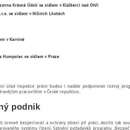
zovna Krásné Údolí se sídlem v Klášterci nad Ohří
r.o. se sídlem v Nižních Lhotách
lem v Karviné
na Humpolec se sídlem v Praze
átní úřad inspekce práce budou i nadále podporovat rozvoj pro
avějším pracovištím v České republice.
ný podnik
 úroveň bezpečnosti a ochrany zdraví při práci, docílit tak sou
grovaného systému řízení. Splnění požadavků programu „Bezpeč