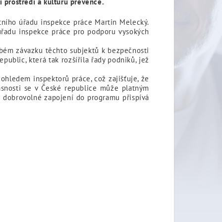
 prostředí a kulturu prevence.
átního úřadu inspekce práce Martin Melecký.
 úřadu inspekce práce pro podporu vysokých
dobém závazku těchto subjektů k bezpečnosti
blic, která tak rozšířila řady podniků, jež
ohledem inspektorů práce, což zajišťuje, že
asnosti se v České republice může platným
h dobrovolné zapojení do programu přispívá