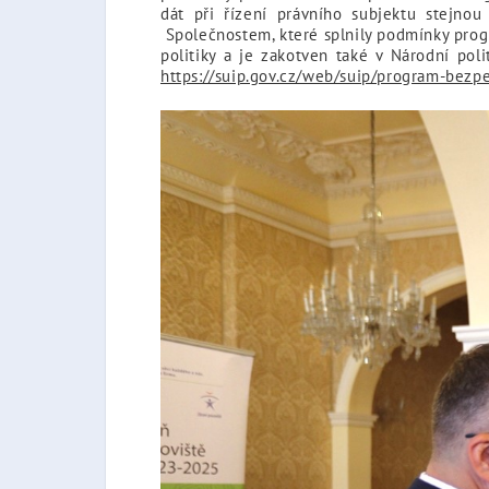
dát při řízení právního subjektu stejnou
Společnostem, které splnily podmínky progr
politiky a je zakotven také v Národní pol
https://suip.gov.cz/web/suip/program-bezp