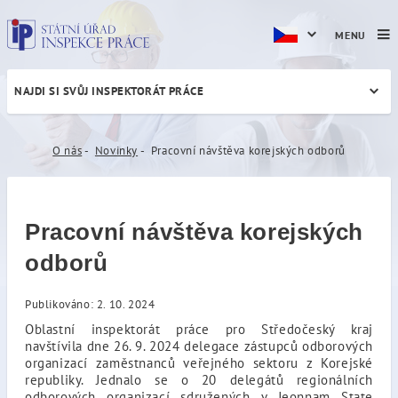
MENU
NAJDI SI SVŮJ INSPEKTORÁT PRÁCE
Pracovní návštěva korejský
O nás
Novinky
Pracovní návštěva korejských odborů
Pracovní návštěva korejských
odborů
Publikováno: 2. 10. 2024
Oblastní inspektorát práce pro Středočeský kraj
navštívila dne 26. 9. 2024 delegace zástupců odborových
organizací zaměstnanců veřejného sektoru z Korejské
republiky. Jednalo se o 20 delegátů regionálních
odborových organizací sdružených v Jeonnam State