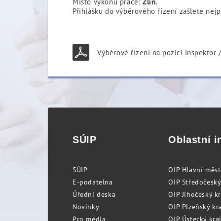
Místo výkonu práce:
Zlín.
Přihlášku do výběrového řízení zašlete nej
Výběrové řízení na pozici inspektor 
SÚIP
Oblastní i
SÚIP
OIP Hlavní měs
E-podatelna
OIP Středočeský
Úřední deska
OIP Jihočeský k
Novinky
OIP Plzeňský kra
Pro média
OIP Ústecký kraj