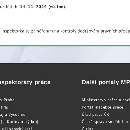
později do
14. 11. 2014 (včetně).
/ inspektorka se zaměřením na kontroly dodržování právních předpi
nspektoráty práce
Další portály M
to Praha
Ministerstvo práce a soci
 kraj
Portál inspekce práce
raj a Vysočinu
Úřad práce ČR
j a Karlovarský kraj
Česká správa sociálního
 a Liberecký kraj
Cizinci