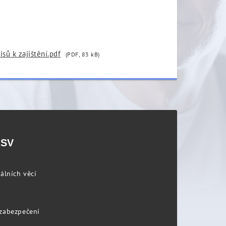
sů k zajištění.pdf
(PDF, 83 kB)
PSV
álních věcí
 zabezpečení