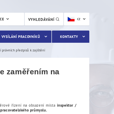
e zaměřením na kontroly do
ÁCE
VYHLEDÁVÁNÍ
CZ
VYSÍLÁNÍ PRACOVNÍKŮ
KONTAKTY
 právních předpisů k zajištění
 se zaměřením na
běrové řízení na obsazení místa
inspektor /
 zpracovatelského průmyslu.