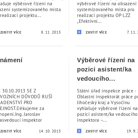
lašuje výběrové řízení na
výběrové řízení na obsazení
azení systemizovaného místa
systemizovaného místa pro
realizaci projektu...
realizaci projektu OP LZZ
„Efektivní...
8. 11. 2013
7. 11.
ZJISTIT VÍCE
ZJISTIT VÍCE
námení
Výběrové řízení na
pozici asistent/ka
vedoucího...
 30.10.2013 SE Z
Státní úřad inspekce práce -
VOZNÍCH DŮVODŮ RUŠÍ
Oblastní inspektorát práce p
ADENSTVÍ PRO
Jihočeský kraj a Vysočinu
EJNOST.Děkujeme za
vyhlašuje výběrové řízení na
opení.Ing. Jaroslav
pozici asistent/ka vedoucího
asvedoucí inspektor
inspektora –...
14. 10. 2013
19. 9.
ZJISTIT VÍCE
ZJISTIT VÍCE