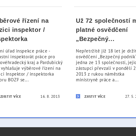
běrové řízení na
Už 72 společností 
zici inspektor /
platné osvědčení
spektorka
„Bezpečný...
ní úřad inspekce práce -
Nepřetržitě již 18 let je drž
astní inspektorát práce pro
osvědčení „Bezpečný podnik
lovéhradecký kraj a Pardubický
jedna ze 13 společností, jeji
 vyhlašuje výběrové řízení na
zástupci převzali v pondělí 27
ci Inspektor / inspektorka
2013 z rukou náměstka
oru BOZP se...
ministryně práce a...
16. 8. 2013
27. 5.
ZJISTIT VÍCE
ZJISTIT VÍCE