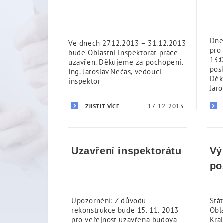
Dne
Ve dnech 27.12.2013 – 31.12.2013
pro
bude Oblastní inspektorát práce
13:
uzavřen. Děkujeme za pochopení.
pos
Ing. Jaroslav Nečas, vedoucí
Děk
inspektor
Jaro
17. 12. 2013
ZJISTIT VÍCE
Uzavření inspektorátu
Vý
po
Upozornění: Z důvodu
Stát
rekonstrukce bude 15. 11. 2013
Obl
pro veřejnost uzavřena budova
Krá