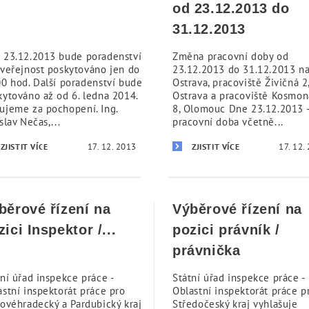
od 23.12.2013 do
31.12.2013
 23.12.2013 bude poradenství
Změna pracovní doby od
 veřejnost poskytováno jen do
23.12.2013 do 31.12.2013 na
00 hod. Další poradenství bude
Ostrava, pracoviště Živičná 2
kytováno až od 6. ledna 2014.
Ostrava a pracoviště Kosmo
ujeme za pochopení. Ing.
8, Olomouc Dne 23.12.2013 
slav Nečas,...
pracovní doba včetně...
17. 12. 2013
17. 12.
ZJISTIT VÍCE
ZJISTIT VÍCE
běrové řízení na
Výběrové řízení na
zici Inspektor /...
pozici právník /
právnička
ní úřad inspekce práce -
Státní úřad inspekce práce -
astní inspektorát práce pro
Oblastní inspektorát práce p
lovéhradecký a Pardubický kraj
Středočeský kraj vyhlašuje