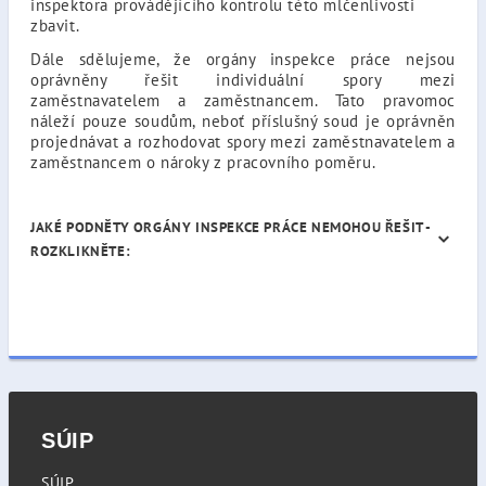
inspektora provádějícího kontrolu této mlčenlivosti
zbavit.
Dále sdělujeme, že orgány inspekce práce nejsou
oprávněny řešit individuální spory mezi
zaměstnavatelem a zaměstnancem. Tato pravomoc
náleží pouze soudům, neboť příslušný soud je oprávněn
projednávat a rozhodovat spory mezi zaměstnavatelem a
zaměstnancem o nároky z pracovního poměru.
JAKÉ PODNĚTY ORGÁNY INSPEKCE PRÁCE NEMOHOU ŘEŠIT -
ROZKLIKNĚTE:
SÚIP
SÚIP