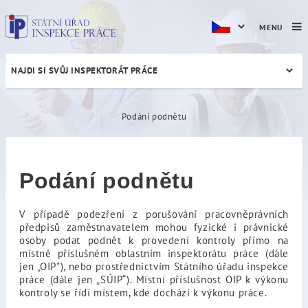
MENU
NAJDI SI SVŮJ INSPEKTORÁT PRÁCE
Podání podnětu
Podání podnětu
Podání podnětu
V případě podezření z porušování pracovněprávních
předpisů zaměstnavatelem mohou fyzické i právnické
osoby podat podnět k provedení kontroly přímo na
místně příslušném oblastním inspektorátu práce (dále
jen „OIP"), nebo prostřednictvím Státního úřadu inspekce
práce (dále jen „SÚIP“). Místní příslušnost OIP k výkonu
kontroly se řídí místem, kde dochází k výkonu práce.