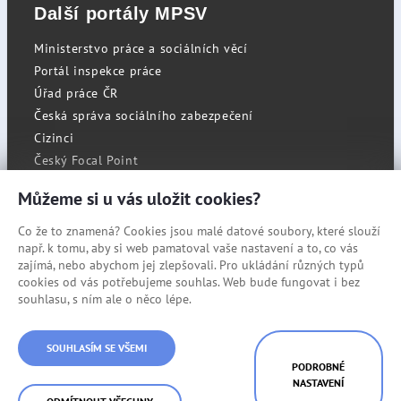
Další portály MPSV
Ministerstvo práce a sociálních věcí
Portál inspekce práce
Úřad práce ČR
Česká správa sociálního zabezpečení
Cizinci
Český Focal Point
Můžeme si u vás uložit cookies?
Co že to znamená? Cookies jsou malé datové soubory, které slouží
RSS
např. k tomu, aby si web pamatoval vaše nastavení a to, co vás
Cookies
zajímá, nebo abychom jej zlepšovali. Pro ukládání různých typů
cookies od vás potřebujeme souhlas. Web bude fungovat i bez
Prohlášení o přístupnosti
souhlasu, s ním ale o něco lépe.
Mapa stránek
© Státní úřad inspekce práce
SOUHLASÍM SE VŠEMI
PODROBNÉ
NASTAVENÍ