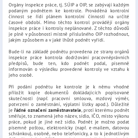
Orgány inspekce práce, tj. SÚIP a OIP, se zabývají každým
podaným podnětem ke kontrole. Prováděná kontrolní
činnost se řídí plánem kontrolní činnosti na určité
časové období. Mimo těchto kontrol provádějí orgány
inspekce práce i kontroly neplánované. Z těchto důvodů
je plně v působnosti místně příslušného OIP rozhodnout,
jakým způsobem a v jaké lhůtě podnět vyřídí.
Bude-li na základě podnětu provedena ze strany orgánů
inspekce práce kontrola dodržování pracovněprávních
předpisů, bude ten, kdo podnět podal, písemně
informován o výsledku provedené kontroly ve vztahu k
jeho osobě.
Při podání podnětu ke kontrole je k němu vhodné
přiložit kopie dokumentů dokládajících popisované
skutečnosti (např. pracovní smlouva, mzdový výměr,
potvrzení o zaměstnání, výplatní lístky apod.). Důležité
je
řádné označení zaměstnavatele
, proti kterému podnět
směřuje, to znamená jeho název, sídlo, IČO, místo výkonu
práce, pokud je jiné než sídlo. Podnět je možno podat
písemně poštou, elektronicky (např. e-mailem, datovou
schránkou), osobně, nebo telefonicky, a to k jednotlivým