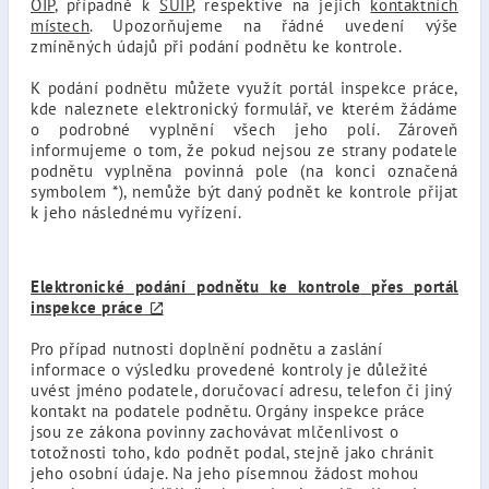
OIP
, případně k
SÚIP
, respektive na jejich
kontaktních
místech
. Upozorňujeme na řádné uvedení výše
zmíněných údajů při podání podnětu ke kontrole.
K podání podnětu můžete využít portál inspekce práce,
kde naleznete elektronický formulář, ve kterém žádáme
o podrobné vyplnění všech jeho polí. Zároveň
informujeme o tom, že pokud nejsou ze strany podatele
podnětu vyplněna povinná pole (na konci označená
symbolem *), nemůže být daný podnět ke kontrole přijat
k jeho následnému vyřízení.
Elektronické podání podnětu ke kontrole přes portál
inspekce práce
Pro případ nutnosti doplnění podnětu a zaslání
informace o výsledku provedené kontroly je důležité
uvést jméno podatele, doručovací adresu, telefon či jiný
kontakt na podatele podnětu. Orgány inspekce práce
jsou ze zákona povinny zachovávat mlčenlivost o
totožnosti toho, kdo podnět podal, stejně jako chránit
jeho osobní údaje. Na jeho písemnou žádost mohou