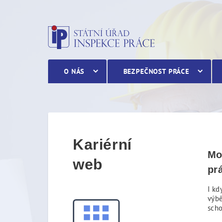
Volná místa
O NÁS
BEZPEČNOST PRÁCE
Kariérní
Mo
web
pr
I kd
výbě
sch