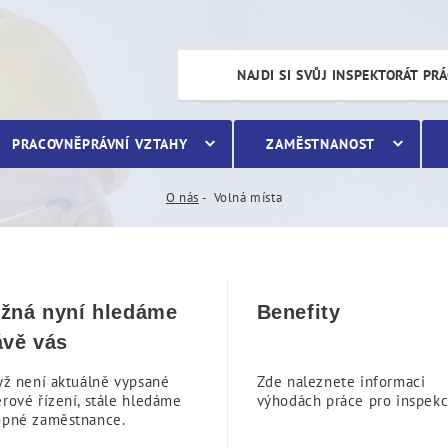
NAJDI SI SVŮJ INSPEKTORÁT PR
PRACOVNĚPRÁVNÍ VZTAHY
ZAMĚSTNANOST
O nás
Volná místa
žná nyní hledáme
Benefity
ávě vás
yž není aktuálně vypsané
Zde naleznete informaci
rové řízení, stále hledáme
výhodách práce pro inspekc
opné zaměstnance.