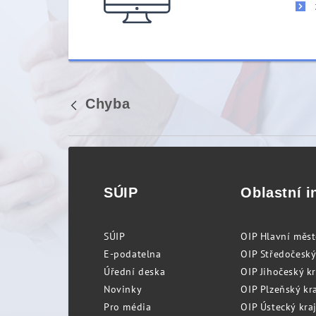
Chyba
Zpět
SÚIP
Oblastní i
SÚIP
OIP Hlavní měs
E-podatelna
OIP Středočeský
Úřední deska
OIP Jihočeský k
Novinky
OIP Plzeňský kra
Pro média
OIP Ústecký kraj