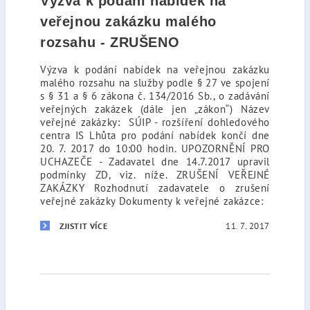
Výzva k podání nabídek na
veřejnou zakázku malého
rozsahu - ZRUŠENO
Výzva k podání nabídek na veřejnou zakázku
malého rozsahu na služby podle § 27 ve spojení
s § 31 a § 6 zákona č. 134/2016 Sb., o zadávání
veřejných zakázek (dále jen „zákon“) Název
veřejné zakázky: SÚIP - rozšíření dohledového
centra IS Lhůta pro podání nabídek končí dne
20. 7. 2017 do 10:00 hodin. UPOZORNĚNÍ PRO
UCHAZEČE - Zadavatel dne 14.7.2017 upravil
podmínky ZD, viz. níže. ZRUŠENÍ VEŘEJNÉ
ZAKÁZKY Rozhodnutí zadavatele o zrušení
veřejné zakázky Dokumenty k veřejné zakázce:
11. 7. 2017
ZJISTIT VÍCE