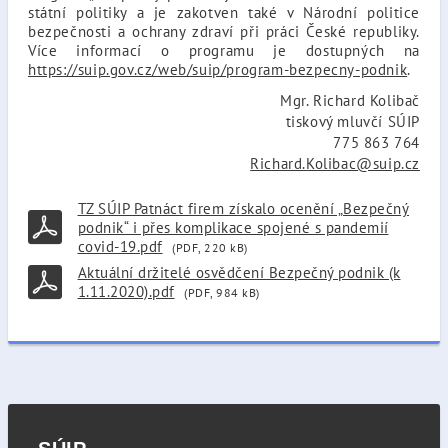
státní politiky a je zakotven také v Národní politice
bezpečnosti a ochrany zdraví při práci České republiky.
Více informací o programu je dostupných na
https://suip.gov.cz/web/suip/program-bezpecny-podnik
.
Mgr. Richard Kolibač
tiskový mluvčí SÚIP
775 863 764
Richard.Kolibac@suip.cz
TZ SÚIP Patnáct firem získalo ocenění „Bezpečný
podnik“ i přes komplikace spojené s pandemií
covid-19.pdf
(PDF, 220 kB)
Aktuální držitelé osvědčení Bezpečný podnik (k
1.11.2020).pdf
(PDF, 984 kB)