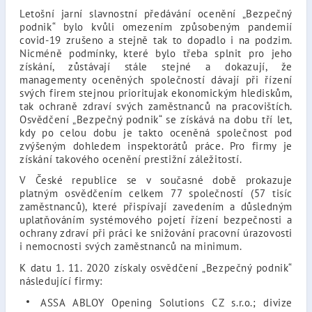
Letošní jarní slavnostní předávání ocenění „Bezpečný
podnik“ bylo kvůli omezením způsobeným pandemií
covid-19 zrušeno a stejně tak to dopadlo i na podzim.
Nicméně podmínky, které bylo třeba splnit pro jeho
získání, zůstávají stále stejné a dokazují, že
managementy oceněných společností dávají při řízení
svých firem stejnou prioritujak ekonomickým hlediskům,
tak ochraně zdraví svých zaměstnanců na pracovištích.
Osvědčení „Bezpečný podnik“ se získává na dobu tří let,
kdy po celou dobu je takto oceněná společnost pod
zvýšeným dohledem inspektorátů práce. Pro firmy je
získání takového ocenění prestižní záležitostí.
V České republice se v současné době prokazuje
platným osvědčením celkem 77 společností (57 tisíc
zaměstnanců), které přispívají zavedením a důsledným
uplatňováním systémového pojetí řízení bezpečnosti a
ochrany zdraví při práci ke snižování pracovní úrazovosti
i nemocnosti svých zaměstnanců na minimum.
K datu 1. 11. 2020 získaly osvědčení „Bezpečný podnik“
následující firmy:
ASSA ABLOY Opening Solutions CZ s.r.o.; divize