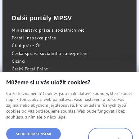
Další portály MPSV
Ministerstvo práce a sociálních věcí
Portál inspekce práce
Úřad práce ČR
Česká správa sociálního zabezpečení
Cizinci
Český Focal Point
Můžeme si u vás uložit cookies?
Co že to znamená? Cookies jsou malé datové soubory, které slouží
RSS
např. k tomu, aby si web pamatoval vaše nastavení a to, co vás
Cookies
zajímá, nebo abychom jej zlepšovali. Pro ukládání různých typů
cookies od vás potřebujeme souhlas. Web bude fungovat i bez
Prohlášení o přístupnosti
souhlasu, s ním ale o něco lépe.
Mapa stránek
© Státní úřad inspekce práce
SOUHLASÍM SE VŠEMI