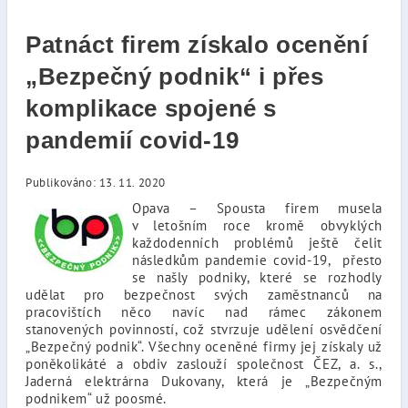
Patnáct firem získalo ocenění
„Bezpečný podnik“ i přes
komplikace spojené s
pandemií covid-19
Publikováno: 13. 11. 2020
Opava – Spousta firem musela
v letošním roce kromě obvyklých
každodenních problémů ještě čelit
následkům pandemie covid-19, přesto
se našly podniky, které se rozhodly
udělat pro bezpečnost svých zaměstnanců na
pracovištích něco navíc nad rámec zákonem
stanovených povinností, což stvrzuje udělení osvědčení
„Bezpečný podnik“. Všechny oceněné firmy jej získaly už
poněkolikáté a obdiv zaslouží společnost ČEZ, a. s.,
Jaderná elektrárna Dukovany, která je „Bezpečným
podnikem“ už poosmé.