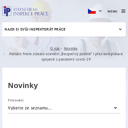
MENU
NAJDI SI SVŮJ INSPEKTORÁT PRÁCE
Patnáct firem získalo ocen
O nás
Novinky
Patnáct firem získalo ocenění „Bezpečný podnik“ i přes komplikace
spojené s pandemií covid-19
Novinky
Filtrování
Vyberte ze seznamu...