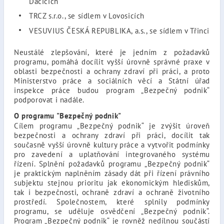
Dačicích
TRCZ s.r.o., se sídlem v Lovosicích
VESUVIUS ČESKÁ REPUBLIKA, a.s., se sídlem v Třinci
Neustálé zlepšování, které je jedním z požadavků
programu, pomáhá docílit vyšší úrovně správné praxe v
oblasti bezpečnosti a ochrany zdraví při práci, a proto
Ministerstvo práce a sociálních věcí a Státní úřad
inspekce práce budou program „Bezpečný podnik“
podporovat i nadále.
O programu "Bezpečný podnik"
Cílem programu „Bezpečný podnik“ je zvýšit úroveň
bezpečnosti a ochrany zdraví při práci, docílit tak
současně vyšší úrovně kultury práce a vytvořit podmínky
pro zavedení a uplatňování integrovaného systému
řízení. Splnění požadavků programu „Bezpečný podnik“
je praktickým naplněním zásady dát při řízení právního
subjektu stejnou prioritu jak ekonomickým hlediskům,
tak i bezpečnosti, ochraně zdraví a ochraně životního
prostředí. Společnostem, které splnily podmínky
programu, se uděluje osvědčení „Bezpečný podnik“.
Program „Bezpečný podnik“ je rovněž nedílnou součástí