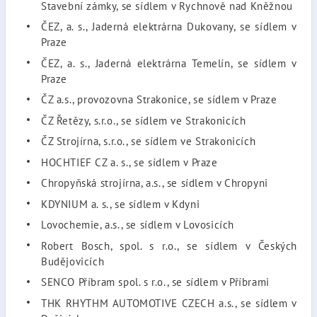
Stavební zámky, se sídlem v Rychnově nad Kněžnou
ČEZ, a. s., Jaderná elektrárna Dukovany, se sídlem v
Praze
ČEZ, a. s., Jaderná elektrárna Temelín, se sídlem v
Praze
ČZ a.s., provozovna Strakonice, se sídlem v Praze
ČZ Řetězy, s.r.o., se sídlem ve Strakonicích
ČZ Strojírna, s.r.o., se sídlem ve Strakonicích
HOCHTIEF CZ a. s., se sídlem v Praze
Chropyňská strojírna, a.s., se sídlem v Chropyni
KDYNIUM a. s., se sídlem v Kdyni
Lovochemie, a.s., se sídlem v Lovosicích
Robert Bosch, spol. s r.o., se sídlem v Českých
Budějovicích
SENCO Příbram spol. s r.o., se sídlem v Příbrami
THK RHYTHM AUTOMOTIVE CZECH a.s., se sídlem v