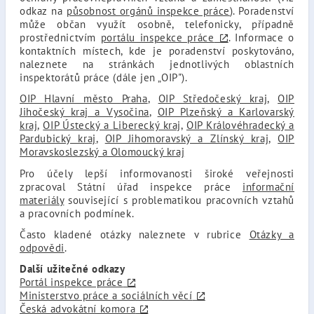
odkaz na
působnost orgánů inspekce práce
). Poradenství
může občan využít osobně, telefonicky, případně
prostřednictvím
portálu inspekce práce
. Informace o
kontaktních místech, kde je poradenství poskytováno,
naleznete na stránkách jednotlivých oblastních
inspektorátů práce (dále jen „OIP").
OIP Hlavní město Praha
,
OIP Středočeský kraj
,
OIP
Jihočeský kraj a Vysočina
,
OIP Plzeňský a Karlovarský
kraj
,
OIP Ústecký a Liberecký kraj
,
OIP Královéhradecký a
Pardubický kraj
,
OIP Jihomoravský a Zlínský kraj
,
OIP
Moravskoslezský a Olomoucký kraj
Pro účely lepší informovanosti široké veřejnosti
zpracoval Státní úřad inspekce práce
informační
materiály
související s problematikou pracovních vztahů
a pracovních podmínek.
Často kladené otázky naleznete v rubrice
Otázky a
odpovědi
.
Další užitečné odkazy
Portál inspekce práce
Ministerstvo práce a sociálních věcí
Česká advokátní komora