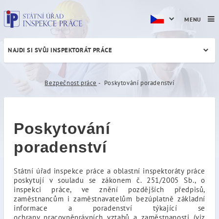
MENU
NAJDI SI SVŮJ INSPEKTORÁT PRÁCE
Poskytování poradenství
Bezpečnost práce
Poskytování poradenství
Poskytování
poradenství
Státní úřad inspekce práce a oblastní inspektoráty práce
poskytují v souladu se zákonem č. 251/2005 Sb., o
inspekci práce, ve znění pozdějších předpisů,
zaměstnancům i zaměstnavatelům bezúplatně základní
informace a poradenství týkající se
ochrany pracovněprávních vztahů a zaměstnanosti (viz