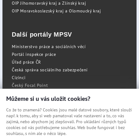
OIP Jihomoravský kraj a Zlínský kraj
OIP Moravskoslezský kraj a Olomoucký kraj
Další portály MPSV
Ministerstvo práce a sociálních věcí
Portál inspekce práce
Úřad práce ČR
Česká správa sociálního zabezpečení
Cizinci
Český Focal Point
Můžeme si u vás uložit cookies?
Co že to znamená? Cookies jsou malé datové soubory, které slouží
RSS
např. k tomu, aby si web pamatoval vaše nastavení a to, co vás
Cookies
zajímá, nebo abychom jej zlepšovali. Pro ukládání různých typů
cookies od vás potřebujeme souhlas. Web bude fungovat i bez
Prohlášení o přístupnosti
souhlasu, s ním ale o něco lépe.
Mapa stránek