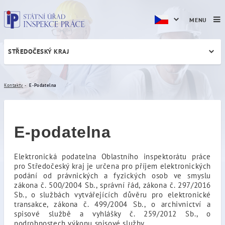
MENU
STŘEDOČESKÝ KRAJ
E-Podatelna
Kontakty
E-Podatelna
E-podatelna
Elektronická podatelna Oblastního inspektorátu práce
pro Středočeský kraj je určena pro příjem elektronických
podání od právnických a fyzických osob ve smyslu
zákona č. 500/2004 Sb., správní řád, zákona č. 297/2016
Sb., o službách vytvářejících důvěru pro elektronické
transakce, zákona č. 499/2004 Sb., o archivnictví a
spisové službě a vyhlášky č. 259/2012 Sb., o
podrobnostech výkonu spisové služby.