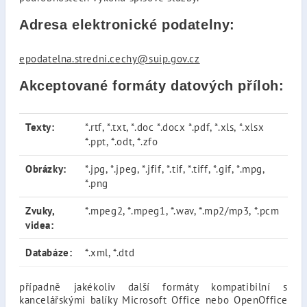
Adresa elektronické podatelny:
epodatelna.stredni.cechy@suip.gov.cz
Akceptované formáty datových příloh:
Texty:
*.rtf, *.txt, *.doc *.docx *.pdf, *.xls, *.xlsx
*.ppt, *.odt, *.zfo
Obrázky:
*.jpg, *.jpeg, *.jfif, *.tif, *.tiff, *.gif, *.mpg,
*.png
Zvuky,
*.mpeg2, *.mpeg1, *.wav, *.mp2/mp3, *.pcm
videa:
Databáze:
*.xml, *.dtd
případně jakékoliv další formáty kompatibilní s
kancelářskými balíky Microsoft Office nebo OpenOffice