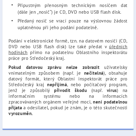
Přípustným přenosným technickým nosičem dat
(dále jen „nosič“) je CD, DVD nebo USB flash disk.
Předaný nosič se vrací pouze na výslovnou žádost
uplatněnou při jeho podání podatelně.
Podání v elektronické formě, tzn. na datovém nosiči (CD,
DVD nebo USB flash disk) lze také předat v
úředních
hodinách
přímo na podatelnu Oblastního inspektorátu
práce pro Středočeský kraj.
Pokud datovou zprávu nelze zobrazit
uživatelsky
vnímatelným způsobem (např. je
nečitelná
), obsahuje
datový formát, který Oblastní inspektorát práce pro
Středočeský kraj
nepřijímá
, nebo počítačový program,
jenž je způsobilý
přivodit škodu
(např.
virus
) na
informačním systému nebo na informacích
zpracovávaných orgánem veřejné moci,
není podatelnou
přijata
a odesílatel, pokud je znám, je o této skutečnosti
vyrozuměn.