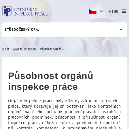
MENU
STŘEDOČESKÝ KRAJ
Působnost orgánu inspekce
O nás
Základní informace
Působnost orgánu inspekce práce
Působnost orgánů
inspekce práce
Orgány inspekce práce byly zřízeny zákonem o inspekci
práce, který upravuje jejich postavení jako kontrolních
orgánů na úseku ochrany pracovněprávních vztahů a
pracovních podmínek, působnost a příslušnost orgánů
inspekce práce, některá práva a povinnosti inspektorů
při kontrole, kompetenci k projednávání přestupků a