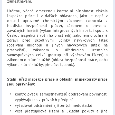
zaměstnávání.
Určitou, věcně omezenou kontrolní působnost získala
inspekce práce i v dalších oblastech, jako je např. v
oblasti upravené chemickým zákonem (kontrola z
hlediska bezpečnosti práce), zákonem o prevenci
závažných havárií (výkon integrovaných inspekcí spolu s
Českou inspekcí životního prostředí), zákonem o ochraně
zdraví před škodlivými účinky návykových látek
(požívání alkoholu a jiných návykových látek na
pracovišti), zákonem o úřednících územních
samosprávných celků (postup při výběrovém řízení) a
zákonem o státní službě (oblast bezpečnosti práce, doba
výkonu státní služby, přestávek, apod.).
Státní úřad inspekce práce a oblastní inspektoráty práce
jsou oprávněny:
kontrolovat u zaměstnavatelů dodržování povinností
vyplývajících z právních předpisů
vyžadovat odstranění zjištěných nedostatků
vést přestupková řízení a ukládat pokuty a jiné