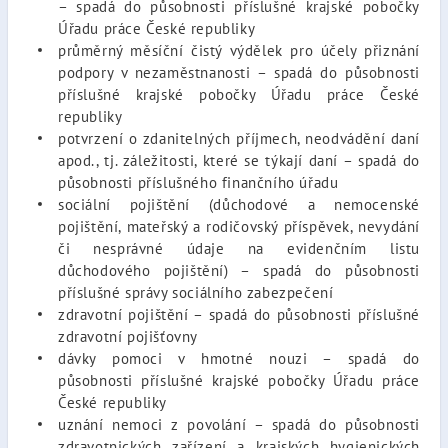
– spadá do působnosti příslušné krajské pobočky
Úřadu práce České republiky
průměrný měsíční čistý výdělek pro účely přiznání
podpory v nezaměstnanosti – spadá do působnosti
příslušné krajské pobočky Úřadu práce České
republiky
potvrzení o zdanitelných příjmech, neodvádění daní
apod., tj. záležitosti, které se týkají daní – spadá do
působnosti příslušného finančního úřadu
sociální pojištění (důchodové a nemocenské
pojištění, mateřský a rodičovský příspěvek, nevydání
či nesprávné údaje na evidenčním listu
důchodového pojištění) – spadá do působnosti
příslušné správy sociálního zabezpečení
zdravotní pojištění – spadá do působnosti příslušné
zdravotní pojišťovny
dávky pomoci v hmotné nouzi – spadá do
působnosti příslušné krajské pobočky Úřadu práce
České republiky
uznání nemoci z povolání – spadá do působnosti
zdravotnických zařízení a krajských hygienických