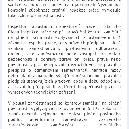
sankce za porušení stanovených povinností. Významnou
kontrolní působnost orgánů inspekce práce vymezuje
také zákon o zaměstnanosti.
Inspektoři oblastních inspektorátů práce i Státního
úřadu inspekce práce se při provádění kontrol zaměřují
na plnění povinností vyplývajících z ustanovení § 3
zákona o inspekci práce, tedy právních předpisů, z nichž
vznikají zaměstnancům, příslušnému odborovému
orgánu, radě zaměstnanců nebo zástupci pro oblast
bezpečnosti a ochrany zdraví při práci, práva nebo
povinnosti v pracovněprávních vztazích včetně právních
předpisů o odměňování zaměstnanců, náhradě mzdy
nebo platu a náhradě výdajů zaměstnancům, právních
předpisů stanovujících pracovní dobu a dobu odpočinku
a právních předpisů k zajištění bezpečnosti práce a
vyhrazených technických zařízení.
V oblasti zaměstnanosti se kontroly zaměřují na plnění
povinností vyplývajících z ustanovení § 125 zákona o
zaměstnanosti, zejména na oblast plnění povinného
podílu, agenturního zaměstnávání, zastřeného
zprostředkování zaměstnání a nelegálního