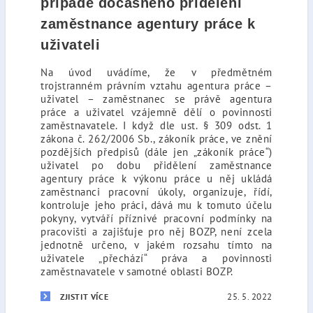
případě dočasného přidělení
zaměstnance agentury práce k
uživateli
Na úvod uvádíme, že v předmětném
trojstranném právním vztahu agentura práce –
uživatel – zaměstnanec se právě agentura
práce a uživatel vzájemně dělí o povinnosti
zaměstnavatele. I když dle ust. § 309 odst. 1
zákona č. 262/2006 Sb., zákoník práce, ve znění
pozdějších předpisů (dále jen „zákoník práce“)
uživatel po dobu přidělení zaměstnance
agentury práce k výkonu práce u něj ukládá
zaměstnanci pracovní úkoly, organizuje, řídí,
kontroluje jeho práci, dává mu k tomuto účelu
pokyny, vytváří příznivé pracovní podmínky na
pracovišti a zajišťuje pro něj BOZP, není zcela
jednotně určeno, v jakém rozsahu tímto na
uživatele „přechází“ práva a povinnosti
zaměstnavatele v samotné oblasti BOZP.
25. 5. 2022
ZJISTIT VÍCE