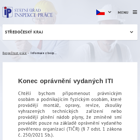
MENU
STŘEDOČESKÝ KRAJ
Informace z bezpečnosti pr
Bezpečnost práce
Informace z bezpečnosti práce a vyhrazených technických zařízení
Konec oprávnění vydaných ITI
Chtěli bychom připomenout právnickým
osobám a podnikajícím fyzickým osobám, které
provádějí montáž, opravy, revize, zkoušky
vyhrazených technických zařízení nebo
provádějí plnění nádob plyny, že zmíněné smí
provádět pouze na základě oprávnění vydaného
pověřenou organizací (TIČR) (§ 7 odst. 1 zákona
č. 250/2021 Sb.).