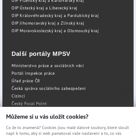
OIP Plzeňský kraj a Karlovarský kraj
OIP Ústecký kraj a Liberecký kraj
OIP Královéhradecký kraj a Pardubický kraj
OIP Jihomoravský kraj a Zlínský kraj
OIP Moravskoslezský kraj a Olomoucký kraj
Další portály MPSV
Ministerstvo práce a sociálních věcí
Portál inspekce práce
Úřad práce ČR
Česká správa sociálního zabezpečení
Cizinci
Český Focal Point
Můžeme si u vás uložit cookies?
Co že to znamená? Cookies jsou malé datové soubory, které slouží
RSS
např. k tomu, aby si web pamatoval vaše nastavení a to, co vás