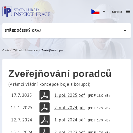
MENU
STŘEDOČESKÝ KRAJ
Zveřejňování poradců
O nás
Základní informace
Zveřejňování poradců
Zveřejňování poradců
(v rámci vládní koncepce boje s korupcí)
17. 7. 2025
1. pol. 2025.pdf
(PDF 180 kB)
14. 1. 2025
2. pol. 2024.pdf
(PDF 179 kB)
12. 7. 2024
1. pol. 2024.pdf
(PDF 179 kB)
15. 1. 2024
2. pol. 2023.pdf
(PDF 179 kB)