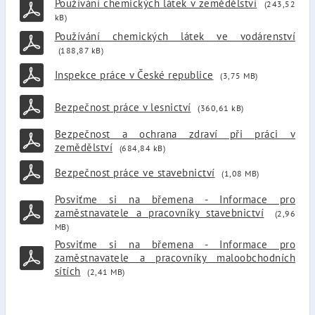
Používání chemických látek v zemědělství
(243,52
kB)
Používání chemických látek ve vodárenství
(188,87 kB)
Inspekce práce v České republice
(3,75 MB)
Bezpečnost práce v lesnictví
(360,61 kB)
Bezpečnost a ochrana zdraví při práci v
zemědělství
(684,84 kB)
Bezpečnost práce ve stavebnictví
(1,08 MB)
Posviťme si na břemena - Informace pro
zaměstnavatele a pracovníky stavebnictví
(2,96
MB)
Posviťme si na břemena - Informace pro
zaměstnavatele a pracovníky maloobchodních
sítích
(2,41 MB)