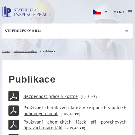
MENU
STŘEDOČESKÝ KRAJ
Publikace
O nás
Informační materiály
Publikace
Publikace
Bezpečnost práce v kostce
(1,15 MB)
Používání chemických látek v čerpacích stanicích
pohonných hmot
(189,41 kB)
Používání chemických látek při povrchových
úpravách materiálů
(209,46 kB)