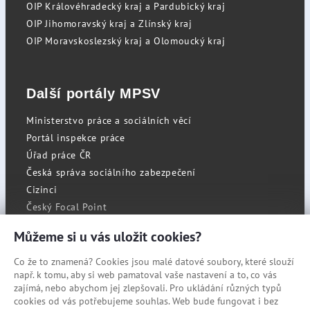
OIP Královéhradecký kraj a Pardubický kraj
OIP Jihomoravský kraj a Zlínský kraj
OIP Moravskoslezský kraj a Olomoucký kraj
Další portály MPSV
Ministerstvo práce a sociálních věcí
Portál inspekce práce
Úřad práce ČR
Česká správa sociálního zabezpečení
Cizinci
Český Focal Point
Můžeme si u vás uložit cookies?
Co že to znamená? Cookies jsou malé datové soubory, které slouží
RSS
např. k tomu, aby si web pamatoval vaše nastavení a to, co vás
Cookies
zajímá, nebo abychom jej zlepšovali. Pro ukládání různých typů
cookies od vás potřebujeme souhlas. Web bude fungovat i bez
Prohlášení o přístupnosti