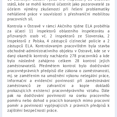
států, kde se mohli kontrol účastnit jako pozorovatelé za
účelem výměny zkušeností při řešení problematiky
nehlášené práce v souvislosti s přeshraniční mobilitou
pracovních sil.
Kontrola v Ostravě v rámci Akčního týdne ELA proběhla
za účasti 11 inspektorů oblastního inspektorátu a
přizvaných osob vč. 2 inspektorů ze Slovenska, 2
inspektorů z Polska, 4 zástupců cizinecké policie a 2
zástupců ELA. Kontrolovaným pracovištěm byla stavba
obchodně-administrativního objektu v Ostravě, kde se v
daný okamžik kontroly nacházelo 278 pracovníků a kde
bylo následně zahájeno celkem 28 kontrol jejich
zaměstnavatelů. Předmětem kontrol bylo dodržování
pracovněprávních předpisů dle zákona o zaměstnanosti,
mj. se zaměřením na umožnění výkonu nelegální práce,
informační a evidenční povinnosti při zaměstnávání
zaměstnanců ze zahraniční a kopie dokladů
prokazujících existenci pracovněprávního vztahu. Dále
pak na dodržování povinností na úseku pracovního
poměru nebo dohod o pracích konaných mimo pracovní
poměr a povinností vyplývajících z právních předpisů k
zajištění bezpečnosti práce.