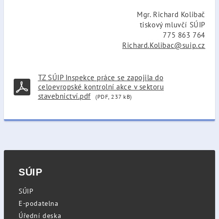
Mgr. Richard Kolibač
tiskový mluvčí SÚIP
775 863 764
Richard.Kolibac@suip.cz
TZ SÚIP Inspekce práce se zapojila do
celoevropské kontrolní akce v sektoru
stavebnictví.pdf
(PDF, 237 kB)
SÚIP
SÚIP
E-podatelna
Úřední deska