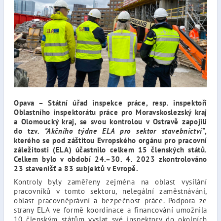
Opava – Státní úřad inspekce práce, resp. inspektoři
Oblastního inspektorátu práce pro Moravskoslezský kraj
a Olomoucký kraj, se svou kontrolou v Ostravě zapojili
do tzv.
"Akčního týdne ELA pro sektor stavebnictví"
,
kterého se pod záštitou Evropského orgánu pro pracovní
záležitosti (ELA) účastnilo celkem 15 členských států.
Celkem bylo v období 24.–30. 4. 2023 zkontrolováno
23 stavenišť a 83 subjektů v Evropě.
Kontroly byly zaměřeny zejména na oblast vysílání
pracovníků v tomto sektoru, nelegální zaměstnávání,
oblast pracovněprávní a bezpečnost práce. Podpora ze
strany ELA ve formě koordinace a financování umožnila
10 členským státům vyslat své inspektory do okolních