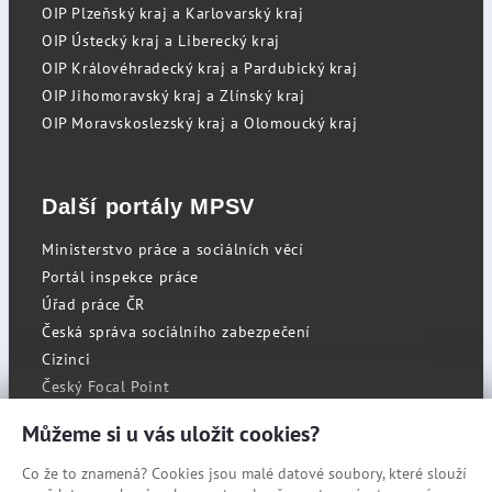
OIP Plzeňský kraj a Karlovarský kraj
OIP Ústecký kraj a Liberecký kraj
OIP Královéhradecký kraj a Pardubický kraj
OIP Jihomoravský kraj a Zlínský kraj
OIP Moravskoslezský kraj a Olomoucký kraj
Další portály MPSV
Ministerstvo práce a sociálních věcí
Portál inspekce práce
Úřad práce ČR
Česká správa sociálního zabezpečení
Cizinci
Český Focal Point
Můžeme si u vás uložit cookies?
Co že to znamená? Cookies jsou malé datové soubory, které slouží
RSS