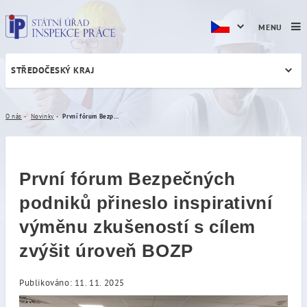
MENU
STŘEDOČESKÝ KRAJ
První fórum Bezpečných pod
O nás
Novinky
První fórum Bezpečných podniků přineslo inspirativní výměnu zkušeností s cílem zvýšit úroveň BOZP
První fórum Bezpečných
podniků přineslo inspirativní
výměnu zkušeností s cílem
zvýšit úroveň BOZP
Publikováno: 11. 11. 2025