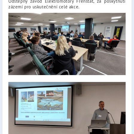
Odštěpný závod Elektromotory Frenštát, za poskytnutí
zázemí pro uskutečnění celé akce.