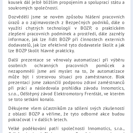
kousek dál ještě bližším propojením a spoluprací státu a
soukromých společností.
Dozvěděli jsme se novém způsobu hlášení pracovních
úrazů a o zajímavostech z Bezpečných podniků, dále o
využití chytrých technologií v BOZP, o praktickém
zlepšení pracovních podmínek a prostředí, dále zazněly
informace, jak lze řídit BOZP při činnostech externích
dodavatelů, jak lze efektivně tyto dodavatele školit a jak
lze BOZP školit hlavně prakticky.
Další prezentace se věnovaly automatizaci při výběru
osobních ochranných pracovních pomůcek a
nezapomněli jsme ani myslet na to, že automatizace
může být i stresovou situací pro zaměstnance. Blok
prezentací jsme zakončili podporou zdraví zaměstnanců
při práci a následovala prohlídka závodu Innomotics,
s.r.o., Odštěpný závod Elektromotory Frenštát, ve kterém
se toto setkání konalo.
Děkujeme všem účastníkům za sdílení svých zkušeností
z oblasti BOZP a věříme, že tyto odborné akce budou
pokračovat i v dalších letech.
Velké poděkování patří společnosti Innomotics, s.r.o.,