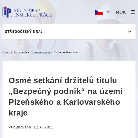
MENU
STŘEDOČESKÝ KRAJ
Osmé setkání držitelů titul
O nás
Pro média
Tiskové zprávy
Osmé setkání držitelů titulu „Bezpečný podnik“ na území Plzeňského a Karlovarského kraje
Osmé setkání držitelů titulu
„Bezpečný podnik“ na území
Plzeňského a Karlovarského
kraje
Publikováno: 12. 6. 2015