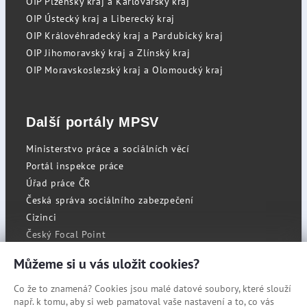
OIP Plzeňský kraj a Karlovarský kraj
OIP Ústecký kraj a Liberecký kraj
OIP Královéhradecký kraj a Pardubický kraj
OIP Jihomoravský kraj a Zlínský kraj
OIP Moravskoslezský kraj a Olomoucký kraj
Další portály MPSV
Ministerstvo práce a sociálních věcí
Portál inspekce práce
Úřad práce ČR
Česká správa sociálního zabezpečení
Cizinci
Český Focal Point
Můžeme si u vás uložit cookies?
Co že to znamená? Cookies jsou malé datové soubory, které slouží
RSS
např. k tomu, aby si web pamatoval vaše nastavení a to, co vás