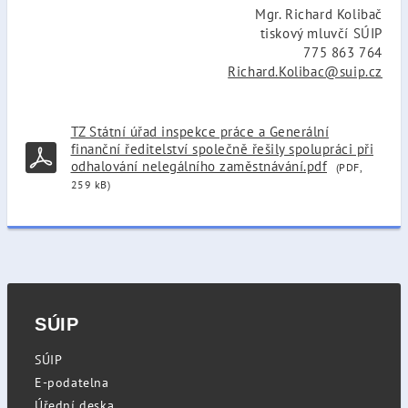
Mgr. Richard Kolibač
tiskový mluvčí SÚIP
775 863 764
Richard.Kolibac@suip.cz
TZ Státní úřad inspekce práce a Generální
finanční ředitelství společně řešily spolupráci při
odhalování nelegálního zaměstnávání.pdf
(PDF,
259 kB)
SÚIP
SÚIP
E-podatelna
Úřední deska