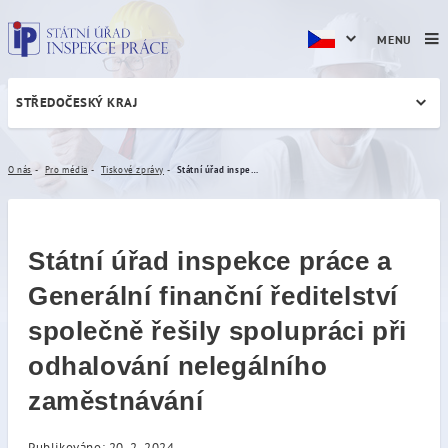
MENU
STŘEDOČESKÝ KRAJ
Státní úřad inspekce práce 
O nás
Pro média
Tiskové zprávy
Státní úřad inspekce práce a Generální finanční ředitelství společně řešily spolupráci při odhalování nelegálního zaměstnávání
Státní úřad inspekce práce a
Generální finanční ředitelství
společně řešily spolupráci při
odhalování nelegálního
zaměstnávání
Publikováno: 20. 2. 2024