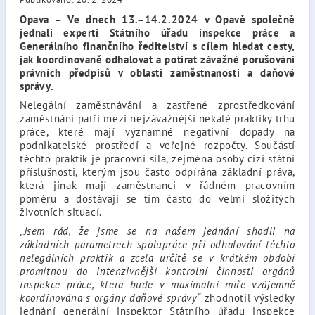
Opava – Ve dnech 13.–14.2.2024 v Opavě společně
jednali experti Státního úřadu inspekce práce a
Generálního finančního ředitelství s cílem hledat cesty,
jak koordinovaně odhalovat a potírat závažné porušování
právních předpisů v oblasti zaměstnanosti a daňové
správy.
Nelegální zaměstnávání a zastřené zprostředkování
zaměstnání patří mezi nejzávažnější nekalé praktiky trhu
práce, které mají významné negativní dopady na
podnikatelské prostředí a veřejné rozpočty. Součástí
těchto praktik je pracovní síla, zejména osoby cizí státní
příslušnosti, kterým jsou často odpírána základní práva,
která jinak mají zaměstnanci v řádném pracovním
poměru a dostávají se tím často do velmi složitých
životních situací.
„Jsem rád, že jsme se na našem jednání shodli na
základních parametrech spolupráce při odhalování těchto
nelegálních praktik a zcela určitě se v krátkém období
promítnou do intenzivnější kontrolní činnosti orgánů
inspekce práce, která bude v maximální míře vzájemně
koordinována s orgány daňové správy“
zhodnotil výsledky
jednání generální inspektor Státního úřadu inspekce