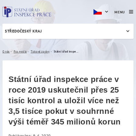
MENU
STŘEDOČESKÝ KRAJ
Státní úřad inspekce práce v
O nás
Pro média
Tiskové zprávy
Státní úřad inspekce práce v roce 2019 uskutečnil přes 25 tisíc kontrol a uložil více než 3,5 tisíce pokut v souhrnné výši téměř 345 milionů korun
Státní úřad inspekce práce v
roce 2019 uskutečnil přes 25
tisíc kontrol a uložil více než
3,5 tisíce pokut v souhrnné
výši téměř 345 milionů korun
Publikováno: 9. 6. 2020