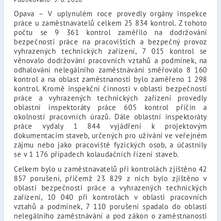
Opava – V uplynulém roce provedly orgány inspekce
práce u zaměstnavatelů celkem 25 834 kontrol. Z tohoto
počtu se 9 361 kontrol zaměřilo na dodržování
bezpečnosti práce na pracovištích a bezpečný provoz
vyhrazených technických zařízení, 7 015 kontrol se
věnovalo dodržování pracovních vztahů a podmínek, na
odhalování nelegálního zaměstnávání směřovalo 8 160
kontrol a na oblast zaměstnanosti bylo zaměřeno 1 298
kontrol. Kromě inspekční činnosti v oblasti bezpečnosti
práce a vyhrazených technických zařízení provedly
oblastní inspektoráty práce 605 kontrol příčin a
okolností pracovních úrazů. Dále oblastní inspektoráty
práce vydaly 1 844 vyjádření k projektovým
dokumentacím staveb, určených pro užívání ve veřejném
zájmu nebo jako pracoviště fyzických osob, a účastnily
se v 1 176 případech kolaudačních řízení staveb.
Celkem bylo u zaměstnavatelů při kontrolách zjištěno 42
857 porušení, přičemž 23 829 z nich bylo zjištěno v
oblasti bezpečnosti práce a vyhrazených technických
zařízení, 10 040 při kontrolách v oblasti pracovních
vztahů a podmínek, 7 110 porušení spadalo do oblasti
nelegálního zaměstnávání a pod zákon o zaměstnanosti