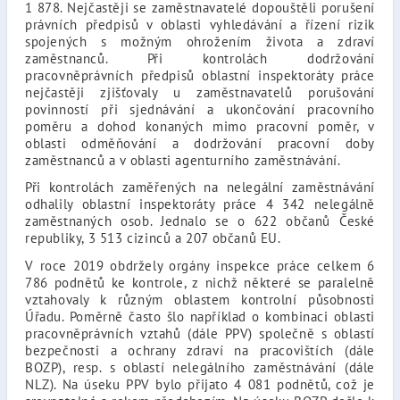
1 878. Nejčastěji se zaměstnavatelé dopouštěli porušení
právních předpisů v oblasti vyhledávání a řízení rizik
spojených s možným ohrožením života a zdraví
zaměstnanců. Při kontrolách dodržování
pracovněprávních předpisů oblastní inspektoráty práce
nejčastěji zjišťovaly u zaměstnavatelů porušování
povinností při sjednávání a ukončování pracovního
poměru a dohod konaných mimo pracovní poměr, v
oblasti odměňování a dodržování pracovní doby
zaměstnanců a v oblasti agenturního zaměstnávání.
Při kontrolách zaměřených na nelegální zaměstnávání
odhalily oblastní inspektoráty práce 4 342 nelegálně
zaměstnaných osob. Jednalo se o 622 občanů České
republiky, 3 513 cizinců a 207 občanů EU.
V roce 2019 obdržely orgány inspekce práce celkem 6
786 podnětů ke kontrole, z nichž některé se paralelně
vztahovaly k různým oblastem kontrolní působnosti
Úřadu. Poměrně často šlo například o kombinaci oblasti
pracovněprávních vztahů (dále PPV) společně s oblastí
bezpečnosti a ochrany zdraví na pracovištích (dále
BOZP), resp. s oblastí nelegálního zaměstnávání (dále
NLZ). Na úseku PPV bylo přijato 4 081 podnětů, což je