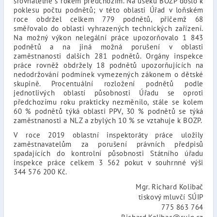
srovnatelné s rokem předchozím. Na úseku BOZP došlo k
poklesu počtu podnětů; v této oblasti Úřad v loňském
roce obdržel celkem 779 podnětů, přičemž 68
směřovalo do oblasti vyhrazených technických zařízení.
Na možný výkon nelegální práce upozorňovalo 1 843
podnětů a na jiná možná porušení v oblasti
zaměstnanosti dalších 281 podnětů. Orgány inspekce
práce rovněž obdržely 18 podnětů upozorňujících na
nedodržování podmínek vymezených zákonem o dětské
skupině. Procentuální rozložení podnětů podle
jednotlivých oblastí působnosti Úřadu se oproti
předchozímu roku prakticky nezměnilo, stále se kolem
60 % podnětů týká oblasti PPV, 30 % podnětů se týká
zaměstnanosti a NLZ a zbylých 10 % se vztahuje k BOZP.
V roce 2019 oblastní inspektoráty práce uložily
zaměstnavatelům za porušení právních předpisů
spadajících do kontrolní působnosti Státního úřadu
inspekce práce celkem 3 562 pokut v souhrnné výši
344 576 200 Kč.
Mgr. Richard Kolibač
tiskový mluvčí SÚIP
775 863 764