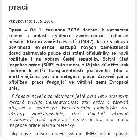
prací
Publikováno: 18. 6. 2026
Opava –
Od 1. července 2026 dochází k významné
změně v oblasti evidence zaměstnanců. Jednotné
měsíční hlášení zaměstnavatelů (JMHZ), které v oblasti
povinnosti evidence nástupů nových zaměstnanců
dosud zahrnovalo pouze cizí státní příslušníky, se nově
rozšiřuje i na občany České republiky. Státní úřad
inspekce práce (SÚIP) tuto změnu vítá jako důležitý krok
směrem k větší transparentnosti pracovního trhu a
efektivnějšímu potírání nelegální práce. Zároveň jde o
přiblížení praxe fungující ve většině zemí Evropské
unie.
„Evidence nového zaměstnance ještě před jeho nástupem
výrazně zvyšuje transparentnost trhu práce a zároveň
přispívá k vyváženým konkurenčním podmínkám pro
všechny zaměstnavatele, kteří dodržují zákonné
povinnosti,“
uvádí generální inspektor Státního úřadu
inspekce práce Martin Melecký.
Díky nové právní úpravě systém JMHZ mění způsob