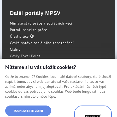
Další portály MPSV
Ministerstvo práce a sociálních věcí
Portál inspekce práce
Úřad práce ČR
Česká správa sociálního zabezpečení
Cizinci
Český Focal Point
Můžeme si u vás uložit cookies?
Co že to znamená? Cookies jsou malé datové soubory, které slouží
RSS
např. k tomu, aby si web pamatoval vaše nastavení a to, co vás
Cookies
zajímá, nebo abychom jej zlepšovali. Pro ukládání různých typů
cookies od vás potřebujeme souhlas. Web bude fungovat i bez
Prohlášení o přístupnosti
souhlasu, s ním ale o něco lépe.
Mapa stránek
SOUHLASÍM SE VŠEMI
© Státní úřad inspekce práce
PODROBNÉ