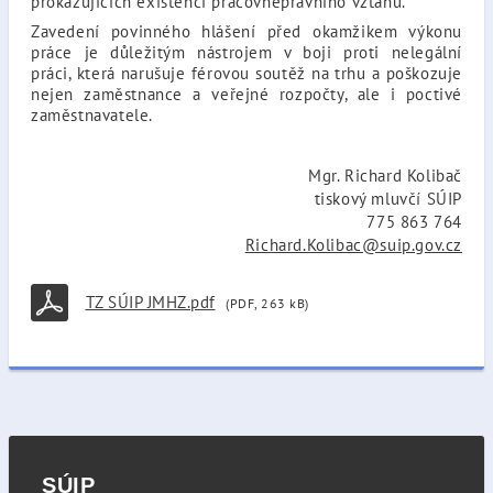
prokazujících existenci pracovněprávního vztahu.
Zavedení povinného hlášení před okamžikem výkonu
práce je důležitým nástrojem v boji proti nelegální
práci, která narušuje férovou soutěž na trhu a poškozuje
nejen zaměstnance a veřejné rozpočty, ale i poctivé
zaměstnavatele.
Mgr. Richard Kolibač
tiskový mluvčí SÚIP
775 863 764
Richard.Kolibac@suip.gov.cz
TZ SÚIP JMHZ.pdf
(PDF, 263 kB)
SÚIP