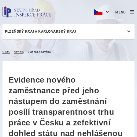
MENU
PLZEŇSKÝ KRAJ A KARLOVARSKÝ KRAJ
Evidence nového zaměstnanc
O nás
Novinky
Evidence nového zaměstnance před jeho nástupem do zaměstnání posílí transparentnost trhu práce v Česku a zefektivní dohled státu nad nehlášenou prací
Evidence nového
zaměstnance před jeho
nástupem do zaměstnání
posílí transparentnost trhu
práce v Česku a zefektivní
dohled státu nad nehlášenou