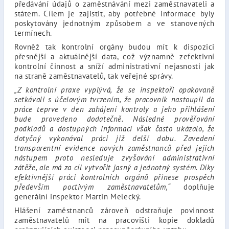
předávání údajů o zaměstnávání mezi zaměstnavateli a
státem. Cílem je zajistit, aby potřebné informace byly
poskytovány jednotným způsobem a ve stanovených
termínech.
Rovněž tak kontrolní orgány budou mít k dispozici
přesnější a aktuálnější data, což významně zefektivní
kontrolní činnost a sníží administrativní nejasnosti jak
na straně zaměstnavatelů, tak veřejné správy.
„Z kontrolní praxe vyplývá, že se inspektoři opakovaně
setkávali s účelovým tvrzením, že pracovník nastoupil do
práce teprve v den zahájení kontroly a jeho přihlášení
bude provedeno dodatečně. Následné prověřování
podkladů a dostupných informací však často ukázalo, že
dotyčný vykonával práci již delší dobu. Zavedení
transparentní evidence nových zaměstnanců před jejich
nástupem proto nesleduje zvyšování administrativní
zátěže, ale má za cíl vytvořit jasný a jednotný systém. Díky
efektivnější práci kontrolních orgánů přinese prospěch
především poctivým zaměstnavatelům,“
doplňuje
generální inspektor Martin Melecký.
Hlášení zaměstnanců zároveň odstraňuje povinnost
zaměstnavatelů mít na pracovišti kopie dokladů