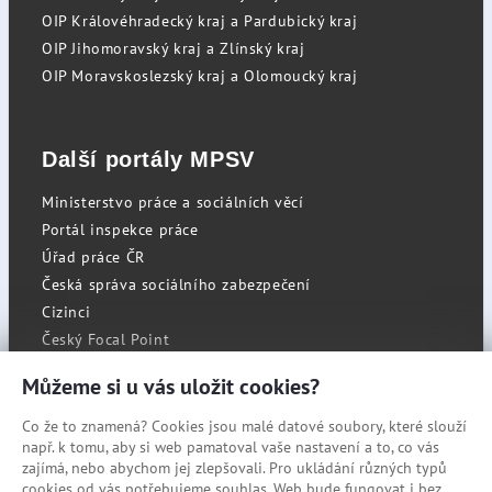
OIP Královéhradecký kraj a Pardubický kraj
OIP Jihomoravský kraj a Zlínský kraj
OIP Moravskoslezský kraj a Olomoucký kraj
Další portály MPSV
Ministerstvo práce a sociálních věcí
Portál inspekce práce
Úřad práce ČR
Česká správa sociálního zabezpečení
Cizinci
Český Focal Point
Můžeme si u vás uložit cookies?
Co že to znamená? Cookies jsou malé datové soubory, které slouží
RSS
např. k tomu, aby si web pamatoval vaše nastavení a to, co vás
Cookies
zajímá, nebo abychom jej zlepšovali. Pro ukládání různých typů
cookies od vás potřebujeme souhlas. Web bude fungovat i bez