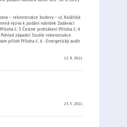
ava – rekonstrukce budovy – ul. Kolářská
semná výzva k podání nabídek Zadávací
říloha č. 3 Čestné prohlášení Příloha č. 4
í Pohled západní Studie rekonstrukce
znam příloh Příloha č. 6 - Energetický audit
12. 8. 2011
23. 5. 2011