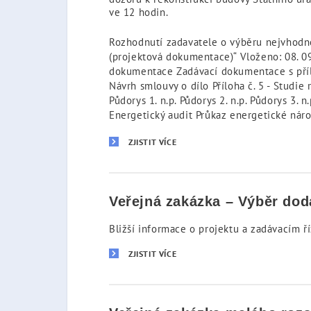
ve 12 hodin.
Rozhodnutí zadavatele o výběru nejvhodně
(projektová dokumentace)“ Vloženo: 08. 0
dokumentace Zadávací dokumentace s příloha
Návrh smlouvy o dílo Příloha č. 5 - Studi
Půdorys 1. n.p. Půdorys 2. n.p. Půdorys 3. n
Energetický audit Průkaz energetické nár
ZJISTIT VÍCE
Veřejná zakázka – Výběr doda
Bližší informace o projektu a zadávacím ř
ZJISTIT VÍCE