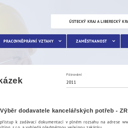
ÚSTECKÝ KRAJ A LIBERECKÝ KR
PRACOVNĚPRÁVNÍ VZTAHY
ZAMĚSTNANOST
Filtrování
akázek
2011
- Výběr dodavatele kancelářských potřeb - 
řístup k zadávací dokumentaci v plném rozsahu na adrese www.
lting, s.r.o. a vyhledá předmětnou veřejnou zakázku.