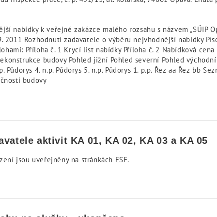
jší nabídky k veřejné zakázce malého rozsahu s názvem „SÚIP Op
9. 2011 Rozhodnutí zadavatele o výběru nejvhodnější nabídky Pí
mi: Příloha č. 1 Krycí list nabídky Příloha č. 2 Nabídková cena P
e rekonstrukce budovy Pohled jižní Pohled severní Pohled východn
.p. Půdorys 4. n.p. Půdorys 5. n.p. Půdorys 1. p.p. Řez aa Řez bb Se
očnosti budovy
vatele aktivit KA 01, KA 02, KA 03 a KA 05
ízení jsou uveřejněny na stránkách ESF.