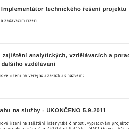
– Implementátor technického řešení projektu
 a zadávacím řízení
zajištění analytických, vzdělávacích a pora
dalšího vzdělávání
rové řízení na veřejnou zakázku s názvem:
sahu na služby - UKONČENO 5.9.2011
rové řízení na zajištění inženýrské činnosti, vypracování proje
du inspekce práce, č. p. 451/13, ul. Kolářská, 74601 Opava. Lhůta