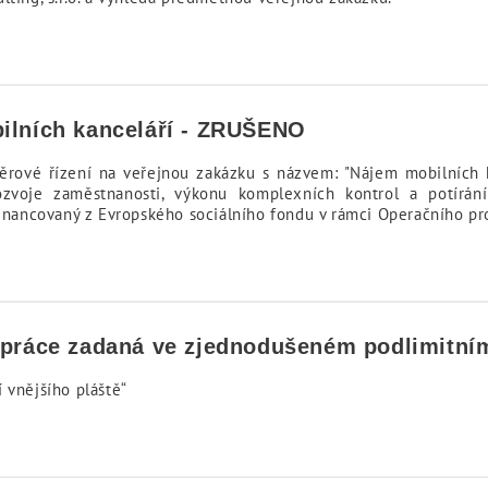
bilních kanceláří - ZRUŠENO
ěrové řízení na veřejnou zakázku s názvem: "Nájem mobilních ka
zvoje zaměstnanosti, výkonu komplexních kontrol a potírání
ufinancovaný z Evropského sociálního fondu v rámci Operačního p
 práce zadaná ve zjednodušeném podlimitním
 vnějšího pláště“