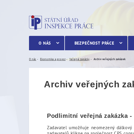
Archiv veřejných zakázek
O NÁS
BEZPEČNOST PRÁCE
O nás
Ekonomika a provoz
Veřejné zakázky
Archiv veřejných zakázek
Archiv veřejných z
Podlimitní veřejná zakázka 
Zadavatel umožňuje neomezený dálkový p
zadavatelů klikne na společnost CPS consu