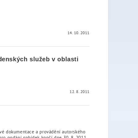
14. 10. 2011
denských služeb v oblasti
12. 8. 2011
ktové dokumentace a provádění autorského
 pro podání nabídek končí dne 30. 8. 2011