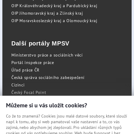
OIP Královéhradecký kraj a Pardubický kraj
OIP Jihomoravský kraj a Zlínský kraj
OIP Moravskoslezský kraj a Olomoucký kraj
Další portály MPSV
Ministerstvo práce a sociálních věcí
Portál inspekce práce
Úřad práce ČR
Česká správa sociálního zabezpečení
Cizinci
Český Focal Point
Můžeme si u vás uložit cookies?
Co že to znamená? Cookies jsou malé datové soubory, které slouží
RSS
např. k tomu, aby si web pamatoval vaše nastavení a to, co vás
Cookies
zajímá, nebo abychom jej zlepšovali. Pro ukládání různých typů
cookies od vás potřebujeme souhlas. Web bude fungovat i bez