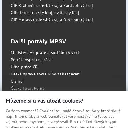
OIP Královéhradecký kraj a Pardubický kraj
OIP Jihomoravský kraj a Zlínský kraj
OIP Moravskoslezský kraj a Olomoucký kraj
Další portály MPSV
Ministerstvo práce a sociálních věcí
Portál inspekce práce
Úřad práce ČR
Česká správa sociálního zabezpečení
Cizinci
Český Focal Point
Můžeme si u vás uložit cookies?
Co že to znamená? Cookies jsou malé datové soubory, které slouží
RSS
např. k tomu, aby si web pamatoval vaše nastavení a to, co vás
Cookies
zajímá, nebo abychom jej zlepšovali. Pro ukládání různých typů
cookies od vás potřebujeme souhlas. Web bude fungovat i bez