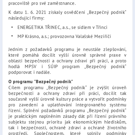
pracoviště pro své zaměstnance.
K datu 1. 6. 2021 získaly osvědčení „Bezpečný podnik“
následující firmy:
ENERGETIKA TŘINEC, a.s., se sídlem v Třinci
MP Krásno, a.s.; provozovna Valašské Meziříčí
Jedním z požadavků programu je neustále zlepšování,
které pomáhá docílit vyšší úrovně správné praxe v
oblasti bezpečnosti a ochrany zdraví při práci, a proto
hodlá MPSV i SÚIP program „Bezpečný podnik“
podporovat i nadále.
O programu "Bezpečný podnik"
Cílem programu „Bezpečný podnik“ je zvýšit úroveň
bezpečnosti a ochrany zdraví při práci, docílit tak
současně vyšší úrovně kultury práce a vytvořit podmínky
pro zavedení a uplatňování integrovaného systému
řízení. Splnění požadavků programu „Bezpečný podnik“
je praktickým naplněním zásady dát při řízení právního
subjektu stejnou prioritu jak ekonomickým hlediskům,
tak i bezpečnosti, ochraně zdraví a ochraně životního
prostředí. Společnostem, které splnily podmínky