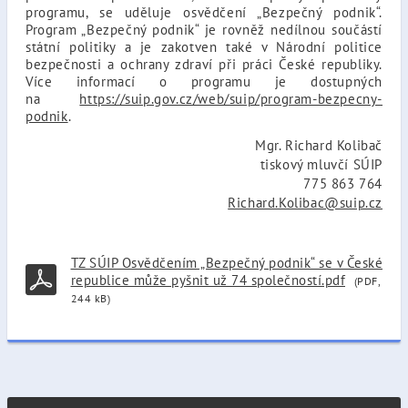
programu, se uděluje osvědčení „Bezpečný podnik“.
Program „Bezpečný podnik“ je rovněž nedílnou součástí
státní politiky a je zakotven také v Národní politice
bezpečnosti a ochrany zdraví při práci České republiky.
Více informací o programu je dostupných
na
https://suip.gov.cz/web/suip/program-bezpecny-
podnik
.
Mgr. Richard Kolibač
tiskový mluvčí SÚIP
775 863 764
Richard.Kolibac@suip.cz
TZ SÚIP Osvědčením „Bezpečný podnik“ se v České
republice může pyšnit už 74 společností.pdf
(PDF,
244 kB)