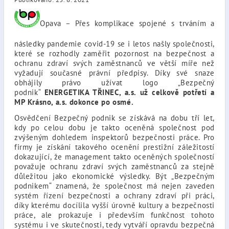
Opava – Přes komplikace spojené s trváním a
následky pandemie covid-19 se i letos našly společnosti,
které se rozhodly zaměřit pozornost na bezpečnost a
ochranu zdraví svých zaměstnanců ve větší míře než
vyžadují současné právní předpisy. Díky své snaze
obhájily právo užívat logo „Bezpečný
podnik“
ENERGETIKA TŘINEC, a.s. už celkově potřetí a
MP Krásno, a.s. dokonce po osmé.
Osvědčení Bezpečný podnik se získává na dobu tří let,
kdy po celou dobu je takto oceněná společnost pod
zvýšeným dohledem inspektorů bezpečnosti práce. Pro
firmy je získání takového ocenění prestižní záležitostí
dokazující, že management takto oceněných společností
považuje ochranu zdraví svých zaměstnanců za stejně
důležitou jako ekonomické výsledky. Být „Bezpečným
podnikem“ znamená, že společnost má nejen zaveden
systém řízení bezpečnosti a ochrany zdraví při práci,
díky kterému docílila vyšší úrovně kultury a bezpečnosti
práce, ale prokazuje i především funkčnost tohoto
systému i ve skutečnosti, tedy vytváří opravdu bezpečná