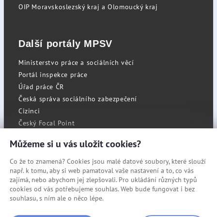
OIP Moravskoslezský kraj a Olomoucký kraj
Další portály MPSV
Ministerstvo práce a sociálních věcí
Portál inspekce práce
Úřad práce ČR
Česká správa sociálního zabezpečení
Cizinci
Český Focal Point
Můžeme si u vás uložit cookies?
Co že to znamená? Cookies jsou malé datové soubory, které slouží
RSS
např. k tomu, aby si web pamatoval vaše nastavení a to, co vás
Cookies
zajímá, nebo abychom jej zlepšovali. Pro ukládání různých typů
cookies od vás potřebujeme souhlas. Web bude fungovat i bez
Prohlášení o přístupnosti
souhlasu, s ním ale o něco lépe.
Mapa stránek