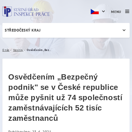
MENU
STŘEDOČESKÝ KRAJ
Osvědčením „Bezpečný podni
O nás
Novinky
Osvědčením „Bezpečný podnik" se v České republice může pyšnit už 74 společností zaměstnávajících 52 tisíc zaměstnanců
Osvědčením „Bezpečný
podnik" se v České republice
může pyšnit už 74 společností
zaměstnávajících 52 tisíc
zaměstnanců
Publikováno: 23. 6. 2021