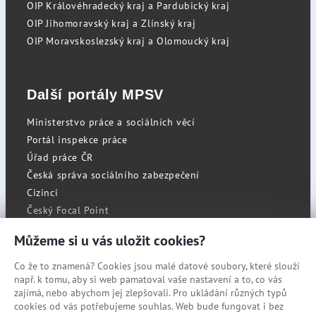
OIP Královéhradecký kraj a Pardubický kraj
OIP Jihomoravský kraj a Zlínský kraj
OIP Moravskoslezský kraj a Olomoucký kraj
Další portály MPSV
Ministerstvo práce a sociálních věcí
Portál inspekce práce
Úřad práce ČR
Česká správa sociálního zabezpečení
Cizinci
Český Focal Point
Můžeme si u vás uložit cookies?
Co že to znamená? Cookies jsou malé datové soubory, které slouží
RSS
např. k tomu, aby si web pamatoval vaše nastavení a to, co vás
Cookies
zajímá, nebo abychom jej zlepšovali. Pro ukládání různých typů
cookies od vás potřebujeme souhlas. Web bude fungovat i bez
Prohlášení o přístupnosti