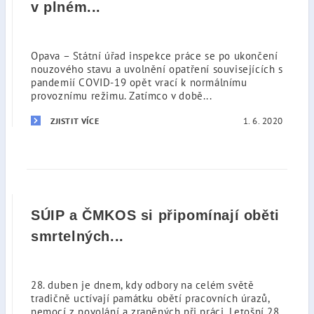
v plném...
Opava – Státní úřad inspekce práce se po ukončení
nouzového stavu a uvolnění opatření souvisejících s
pandemií COVID-19 opět vrací k normálnímu
provoznímu režimu. Zatímco v době...
1. 6. 2020
ZJISTIT VÍCE
SÚIP a ČMKOS si připomínají oběti
smrtelných...
28. duben je dnem, kdy odbory na celém světě
tradičně uctívají památku obětí pracovních úrazů,
nemocí z povolání a zraněných při práci. Letošní 28.