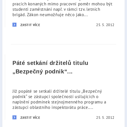
pracích konaných mimo pracovní poměr mohou být
studenti zaměstnáni např. v rámci tzv. letních
brigád. Zákon neumožňuje něco jako...
25. 5. 2012
ZJISTIT VÍCE
Páté setkání držitelů titulu
„Bezpečný podnik“...
Již popáté se setkali držitelé titulu „Bezpečný
podnik“ se zástupci společností usilujících o
naplnění podmínek stejnojmenného programu a
zástupci oblastního inspektorátu práce....
25. 5. 2012
ZJISTIT VÍCE